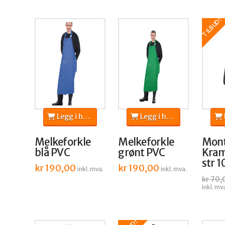
TILBUD!
Legg i handlekurv
Legg i handlekurv
L
Melkeforkle
Melkeforkle
Mont
blå PVC
grønt PVC
Kram
str 1
kr
190,00
kr
190,00
inkl. mva.
inkl. mva.
kr
70,
inkl. mv