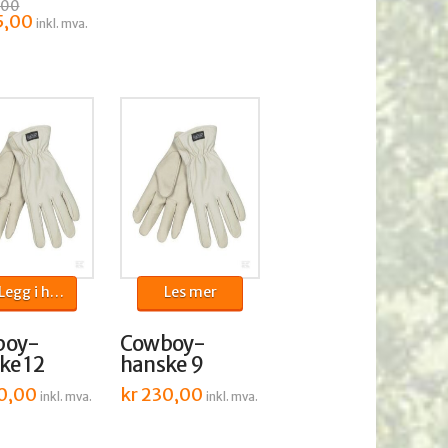
,00
nelig
5,00
Nåværende
inkl. mva.
pris
er:
,00.
kr 125,00.
egg i handlekurv
Les mer
boy-
Cowboy-
ke 12
hanske 9
0,00
kr
230,00
inkl. mva.
inkl. mva.