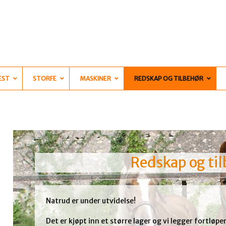
EST
STORFE
MASKINER
REDSKAP OG TILBEHØR
Redskap og ti
Natrud er under utvidelse!
Det er kjøpt inn et større lager og vi legger fortløpe