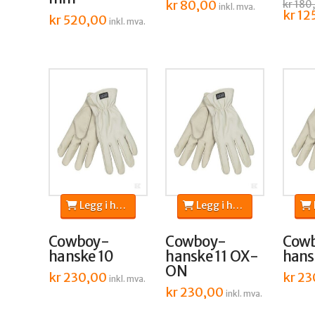
kr
80,00
kr
180
inkl. mva.
Opprin
kr
12
kr
520,00
inkl. mva.
pris
var:
kr 180
Legg i handlekurv
Legg i handlekurv
L
Cowboy-
Cowboy-
Cow
hanske 10
hanske 11 OX-
hans
ON
kr
230,00
kr
23
inkl. mva.
kr
230,00
inkl. mva.