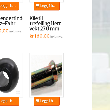
egg i handlekurv
Legg i handlekurv
endertinde,
Kile til
z-Fahr
trefelling i lett
vekt 270 mm
0,00
inkl. mva.
kr
160,00
inkl. mva.
egg i handlekurv
Legg i handlekurv