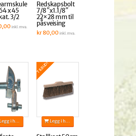
earmskule
Redskapsbolt
64 x 45
7/8″x1.1/8″
at. 3/2
22×28 mm til
påsveising
0,00
inkl. mva.
kr
80,00
inkl. mva.
TILBUD!
egg i handlekurv
Legg i handlekurv