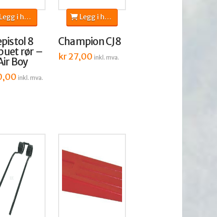
egg i handlekurv
Legg i handlekurv
pistol 8
Champion CJ8
uet rør –
kr
27,00
inkl. mva.
Air Boy
0,00
inkl. mva.