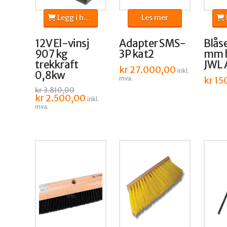
Legg i handlekurv
Les mer
L
12V El-vinsj
Adapter SMS-
Blåse
907 kg
3P kat2
mm b
trekkraft
JWL 
kr
27.000,00
inkl.
0,8kw
kr
15
mva.
kr
3.810,00
Opprinnelig
kr
2.500,00
Nåværende
inkl.
pris
pris
mva.
var:
er:
kr 3.810,00.
kr 2.500,00.