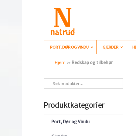
PORT, DØR OG VINDU
GJERDER
H
Hjem
»
Redskap og tilbehør
Søk
etter:
Produktkategorier
Port, Dør og Vindu