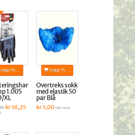
egg i handlekurv
Legg i handlekurv
eringshansker
Overtreks sokk
p 1.005
med elastik 50
0/XL
par Blå
Opprinnelig
kr
56,25
Nåværende
kr
5,00
00
inkl. mva.
pris
pris
a.
var:
er:
kr 70,00.
kr 56,25.