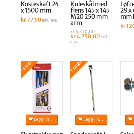
Kosteskaft 24
Kuleskål med
Løft
x 1500 mm
flens 145 x 145
29 x 
M20 250 mm
mm k
kr
77,50
inkl. mva.
arm
kr
12
kr
6.520,00
Opprinnelig
kr
4.750,00
Nåværende
inkl.
pris
pris
mva.
var:
er:
kr 6.520,00.
kr 4.750,00.
TILBUD!
TILBUD!
Legg i handlekurv
Legg i handlekurv
L