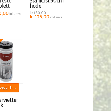
feste
Stallkost 50cm
lett
hode
0,00
kr
180,00
inkl. mva.
Opprinnelig
kr
125,00
Nåværende
e
inkl. mva.
pris
pris
var:
er:
kr 180,00.
kr 125,00.
egg i handlekurv
rvietter
tk