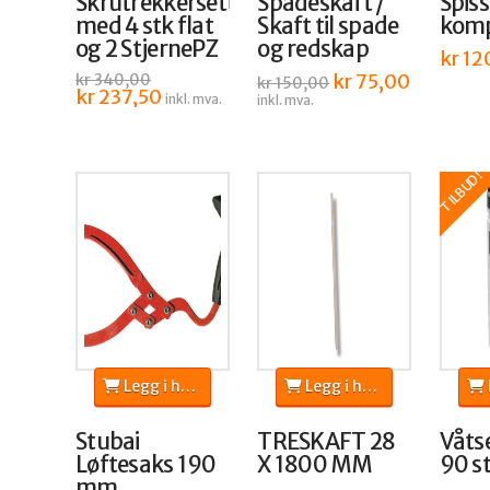
Skrutrekkersett
Spadeskaft /
Spiss
med 4 stk flat
Skaft til spade
komp
og 2 StjernePZ
og redskap
kr
12
Opprinnelig
kr
75,00
Nåværend
kr
340,00
kr
150,00
Opprinnelig
kr
237,50
Nåværende
pris
pris
inkl. mva.
inkl. mva.
pris
pris
var:
er:
var:
er:
kr 150,00.
kr 75,00.
kr 340,00.
kr 237,50.
TILBUD!
Legg i handlekurv
Legg i handlekurv
L
Stubai
TRESKAFT 28
Våtse
Løftesaks 190
X 1800 MM
90 s
mm