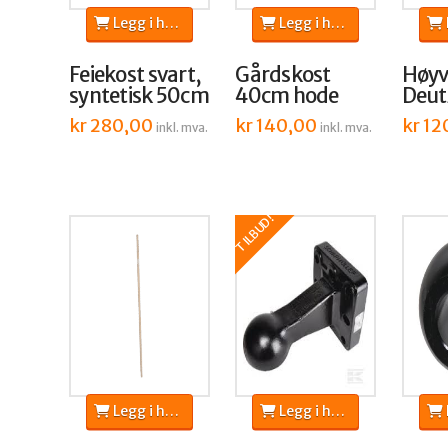
Legg i handlekurv
Legg i handlekurv
L
Feiekost svart,
Gårdskost
Høyv
syntetisk 50cm
40cm hode
Deut
kr
280,00
kr
140,00
kr
12
inkl. mva.
inkl. mva.
TILBUD!
Legg i handlekurv
Legg i handlekurv
L