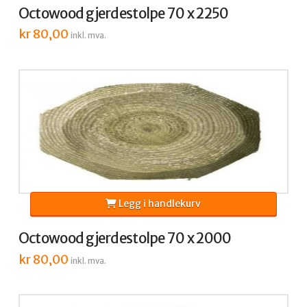
Octowood gjerdestolpe 70 x 2250
kr
80,00
inkl. mva.
Legg i handlekurv
Octowood gjerdestolpe 70 x 2000
kr
80,00
inkl. mva.