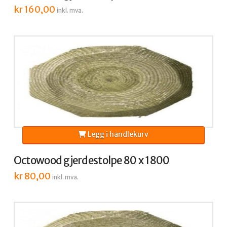
kr
160,00
inkl. mva.
Legg i handlekurv
Octowood gjerdestolpe 80 x 1800
kr
80,00
inkl. mva.