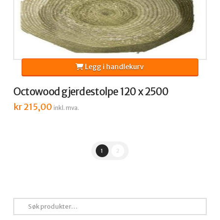
Legg i handlekurv
Octowood gjerdestolpe 120 x 2500
kr
215,00
inkl. mva.
1
2
Søk
etter: