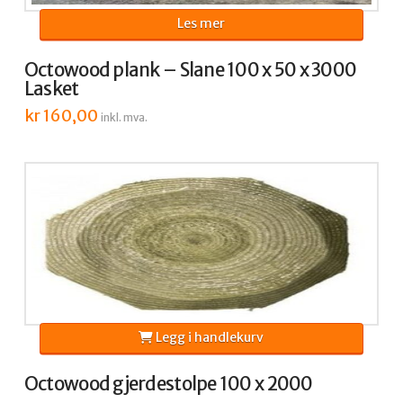
Les mer
Octowood plank – Slane 100 x 50 x 3000
Lasket
kr
160,00
inkl. mva.
Legg i handlekurv
Octowood gjerdestolpe 100 x 2000