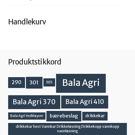
Handlekurv
Produktstikkord
Bala Agri
301
290
305
Bala Agri 370
Bala Agri 410
bærebeslag
drikkekar
Bala Agri Vedkløyver
drikkekar hest Vannkar Drikkeløsning Drikkekopp vannkopp
vannløsning