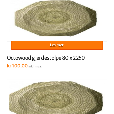
Les mer
Octowood gjerdestolpe 80 x 2250
kr
100,00
inkl. mva.