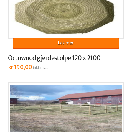
Les mer
Octowood gjerdestolpe 120 x 2100
kr
190,00
inkl. mva.