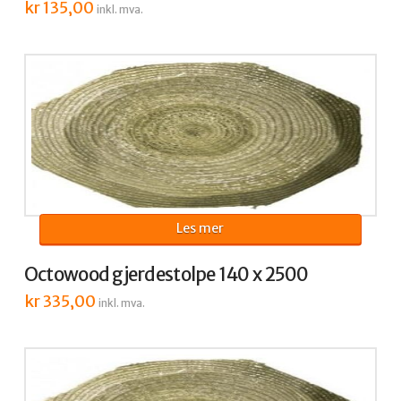
kr
135,00
inkl. mva.
Les mer
Octowood gjerdestolpe 140 x 2500
kr
335,00
inkl. mva.