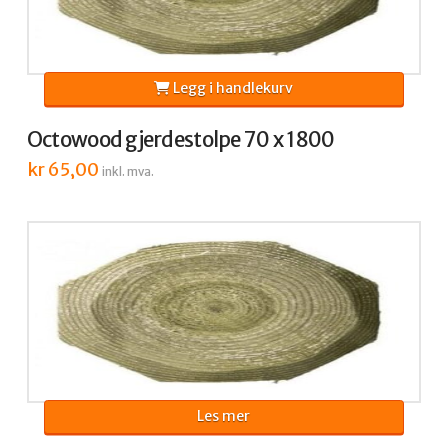
Legg i handlekurv
Octowood gjerdestolpe 70 x 1800
kr
65,00
inkl. mva.
Les mer