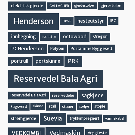
elektrisk gjerde
gjerestolpe
GALLAGHER
gjerdestolper
Henderson
hesteutstyr
hest
IBC
innhegning
octowood
Oregon
isolator
PCHenderson
Portamme Byggesett
Polyten
PRK
portskinne
portrull
Reservedel Bala Agri
sagkjede
Reservedel BalaAgri
reservedeler
stall
stople
Sagsverd
stauer
stolpe
skinne
Suevia
strømgjerde
trykkimpregnert
varmekabel
Vedmaskin
VEDKOMBI
Veggfeste