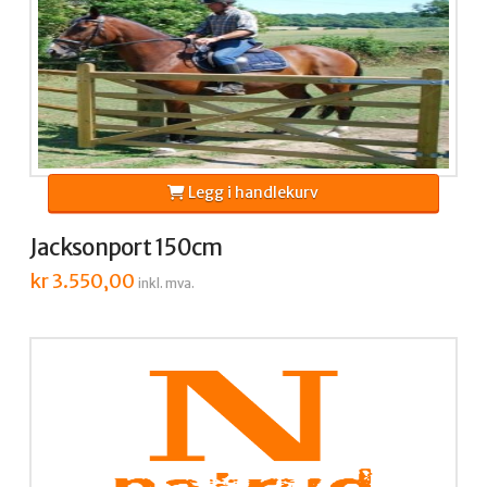
Legg i handlekurv
Jacksonport 150cm
kr
3.550,00
inkl. mva.