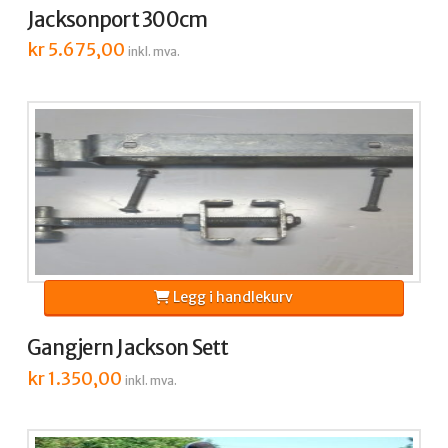
Jacksonport 300cm
kr
5.675,00
inkl. mva.
Legg i handlekurv
Gangjern Jackson Sett
kr
1.350,00
inkl. mva.