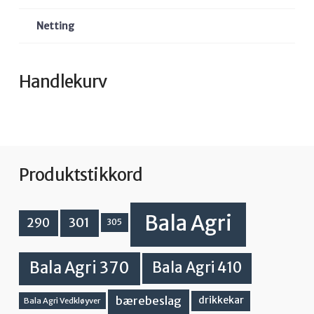
Netting
Handlekurv
Produktstikkord
Bala Agri
301
290
305
Bala Agri 370
Bala Agri 410
bærebeslag
drikkekar
Bala Agri Vedkløyver