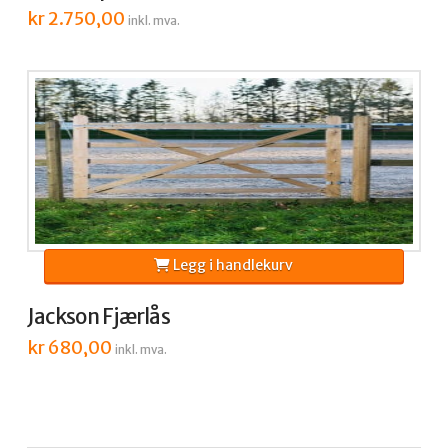
kr
2.750,00
inkl. mva.
Legg i handlekurv
Jackson Fjærlås
kr
680,00
inkl. mva.