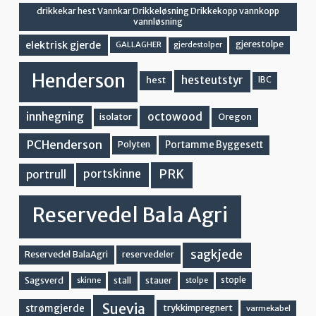
drikkekar hest Vannkar Drikkeløsning Drikkekopp vannkopp
vannløsning
elektrisk gjerde
gjerestolpe
GALLAGHER
gjerdestolper
Henderson
hesteutstyr
hest
IBC
innhegning
octowood
Oregon
isolator
PCHenderson
Portamme Byggesett
Polyten
PRK
portskinne
portrull
Reservedel Bala Agri
sagkjede
Reservedel BalaAgri
reservedeler
stall
stople
Sagsverd
stauer
stolpe
skinne
Suevia
strømgjerde
trykkimpregnert
varmekabel