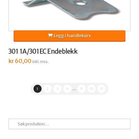
Legg i handlekurv
301 1A/301EC Endeblekk
kr
60,00
inkl. mva.
1
2
3
4
…
9
10
11
Søk
etter: