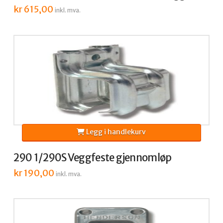
kr
615,00
inkl. mva.
Legg i handlekurv
290 1/290S Veggfeste gjennomløp
kr
190,00
inkl. mva.