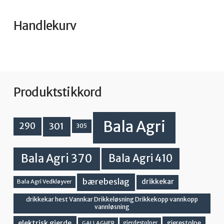
Handlekurv
Produktstikkord
Bala Agri
301
290
305
Bala Agri 370
Bala Agri 410
bærebeslag
drikkekar
Bala Agri Vedkløyver
drikkekar hest Vannkar Drikkeløsning Drikkekopp vannkopp
vannløsning
elektrisk gjerde
gjerestolpe
GALLAGHER
gjerdestolper