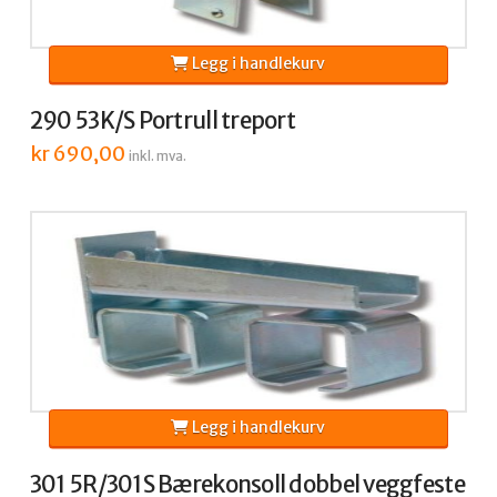
Legg i handlekurv
290 53K/S Portrull treport
kr
690,00
inkl. mva.
Legg i handlekurv
301 5R/301S Bærekonsoll dobbel veggfeste