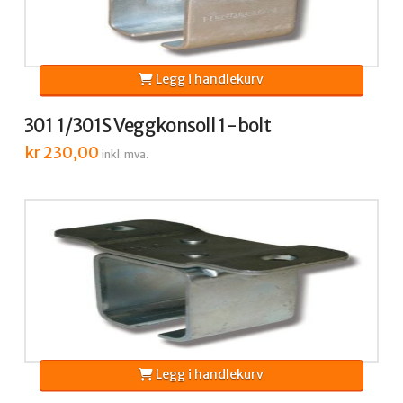
Legg i handlekurv
301 1/301S Veggkonsoll 1-bolt
kr
230,00
inkl. mva.
Legg i handlekurv