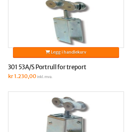
Legg i handlekurv
301 53A/S Portrull for treport
kr
1.230,00
inkl. mva.