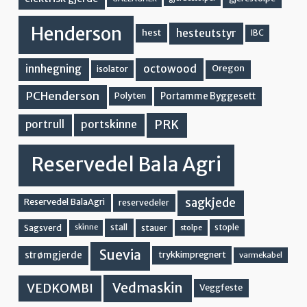
Henderson
hesteutstyr
hest
IBC
innhegning
octowood
Oregon
isolator
PCHenderson
Portamme Byggesett
Polyten
PRK
portskinne
portrull
Reservedel Bala Agri
sagkjede
Reservedel BalaAgri
reservedeler
stall
stople
Sagsverd
stauer
stolpe
skinne
Suevia
strømgjerde
trykkimpregnert
varmekabel
Vedmaskin
VEDKOMBI
Veggfeste