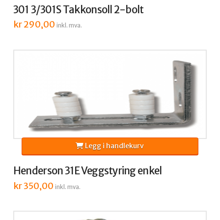
301 3/301S Takkonsoll 2-bolt
kr
290,00
inkl. mva.
Legg i handlekurv
Henderson 31E Veggstyring enkel
kr
350,00
inkl. mva.