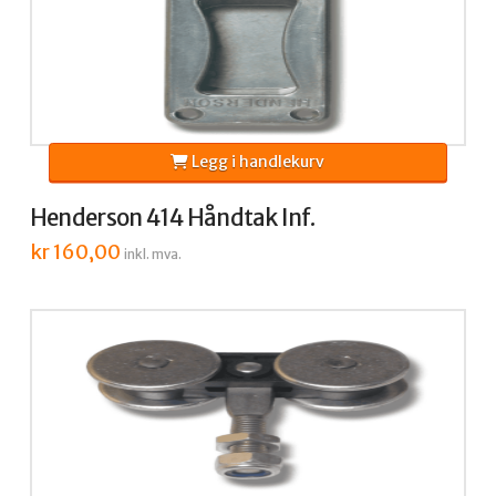
Legg i handlekurv
Henderson 414 Håndtak Inf.
kr
160,00
inkl. mva.