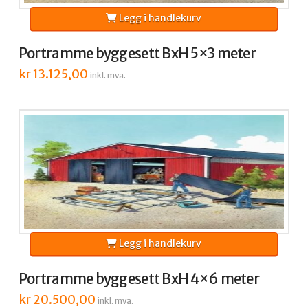
Legg i handlekurv
Portramme byggesett BxH 5×3 meter
kr
13.125,00
inkl. mva.
Legg i handlekurv
Portramme byggesett BxH 4×6 meter
kr
20.500,00
inkl. mva.