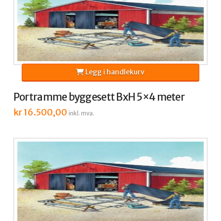
Legg i handlekurv
Portramme byggesett BxH 5×4 meter
kr
16.500,00
inkl. mva.