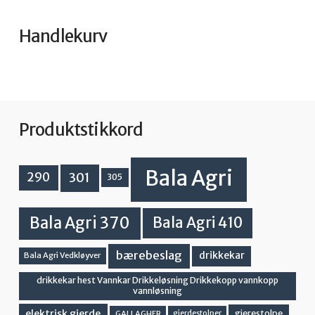
Handlekurv
Produktstikkord
Bala Agri
301
290
305
Bala Agri 370
Bala Agri 410
bærebeslag
drikkekar
Bala Agri Vedkløyver
drikkekar hest Vannkar Drikkeløsning Drikkekopp vannkopp
vannløsning
elektrisk gjerde
gjerestolpe
GALLAGHER
gjerdestolper