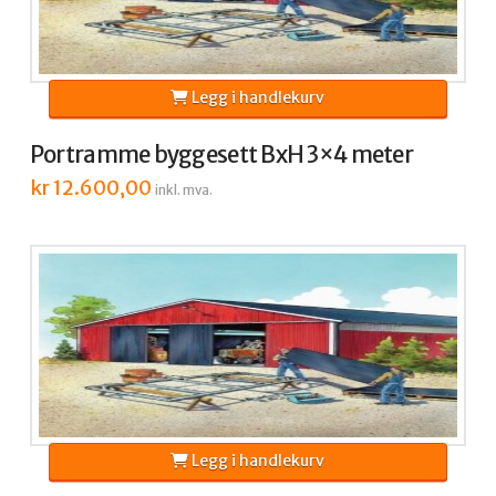
Legg i handlekurv
Portramme byggesett BxH 3×4 meter
kr
12.600,00
inkl. mva.
Legg i handlekurv