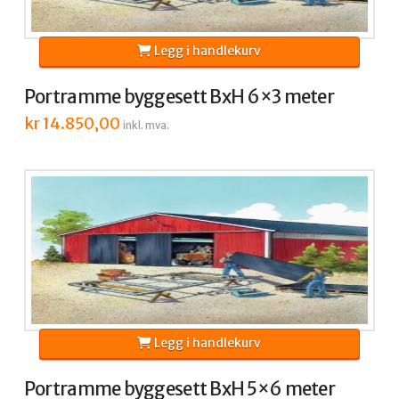
Legg i handlekurv
Portramme byggesett BxH 6×3 meter
kr
14.850,00
inkl. mva.
Legg i handlekurv
Portramme byggesett BxH 5×6 meter