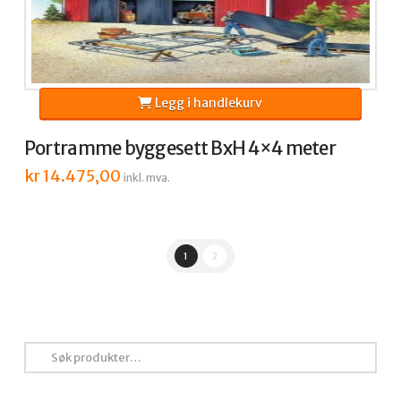
Legg i handlekurv
Portramme byggesett BxH 4×4 meter
kr
14.475,00
inkl. mva.
1
2
Søk
etter: