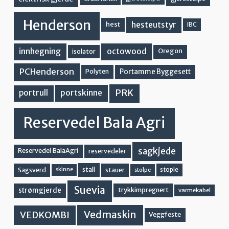
Henderson
hesteutstyr
hest
IBC
innhegning
octowood
Oregon
isolator
PCHenderson
Portamme Byggesett
Polyten
PRK
portskinne
portrull
Reservedel Bala Agri
sagkjede
Reservedel BalaAgri
reservedeler
stall
stople
Sagsverd
stauer
stolpe
skinne
Suevia
strømgjerde
trykkimpregnert
varmekabel
Vedmaskin
VEDKOMBI
Veggfeste