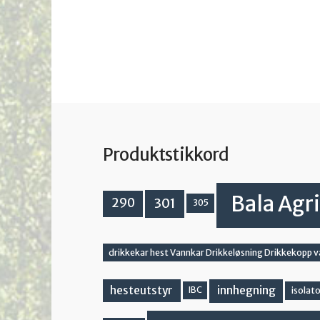
Produktstikkord
Bala Agri
301
290
305
drikkekar hest Vannkar Drikkeløsning Drikkekopp 
innhegning
hesteutstyr
IBC
isolato