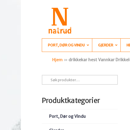
PORT, DØR OG VINDU
GJERDER
H
Hjem
»
drikkekar hest Vannkar Drikke
Søk
etter:
Produktkategorier
Port, Dør og Vindu