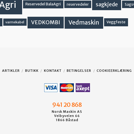
Agri
sagkjede
Reservedel BalaAgri
reservedeler
Sags
Vedmaskin
VEDKOMBI
Veggfeste
varmekabel
ARTIKLER
BUTIKK
KONTAKT
BETINGELSER
COOKIEERKLÆRING
941 20 868
Norsk Maskin AS
Veibyveien 66
1866 Båstad