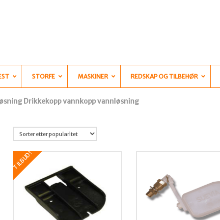
EST
STORFE
MASKINER
REDSKAP OG TILBEHØR
løsning Drikkekopp vannkopp vannløsning
TILBUD!