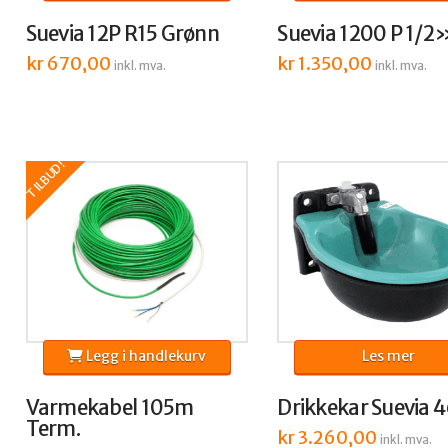
Suevia 12P R15 Grønn
Suevia 1200 P 1/2
kr
670,00
kr
1.350,00
inkl. mva.
inkl. mva.
TILBUD!
Legg i handlekurv
Les mer
Varmekabel 105m
Drikkekar Suevia 
Term.
kr
3.260,00
inkl. mva.