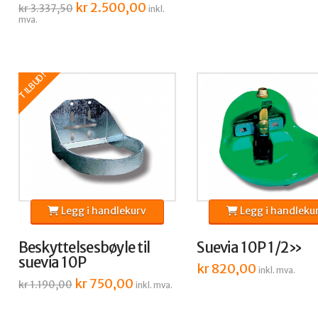
Opprinnelig
kr
2.500,00
Nåværende
kr
3.337,50
inkl.
pris
pris
mva.
var:
er:
kr 3.337,50.
kr 2.500,00.
TILBUD!
Legg i handlekurv
Legg i handleku
Beskyttelsesbøyle til
Suevia 10P 1/2»
suevia 10P
kr
820,00
inkl. mva.
Opprinnelig
kr
750,00
Nåværende
kr
1.190,00
inkl. mva.
pris
pris
var:
er:
kr 1.190,00.
kr 750,00.