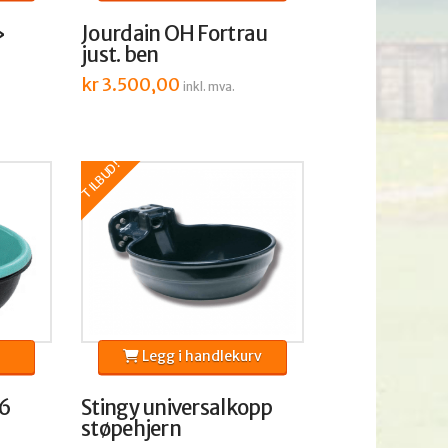
»
Jourdain OH Fortrau
just. ben
kr
3.500,00
inkl. mva.
TILBUD!
Legg i handlekurv
46
Stingy universalkopp
støpehjern