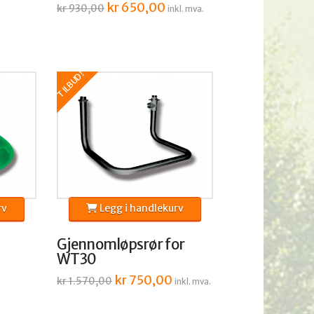
Opprinnelig
kr
650,00
Nåværende
kr
930,00
inkl. mva.
pris
pris
var:
er:
kr 930,00.
kr 650,00.
TILBUD!
rv
Legg i handlekurv
Gjennomløpsrør for
WT30
Opprinnelig
kr
750,00
Nåværende
kr
1.570,00
inkl. mva.
pris
pris
var:
er:
kr 1.570,00.
kr 750,00.