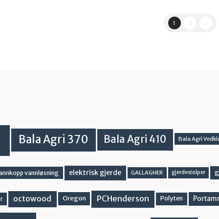
1
2
→
Bala Agri 370
Bala Agri 410
Bala Agri Vedkl
elektrisk gjerde
g
vannkopp vannløsning
GALLAGHER
gjerdestolper
PCHenderson
octowood
Oregon
Portam
Polyten
r