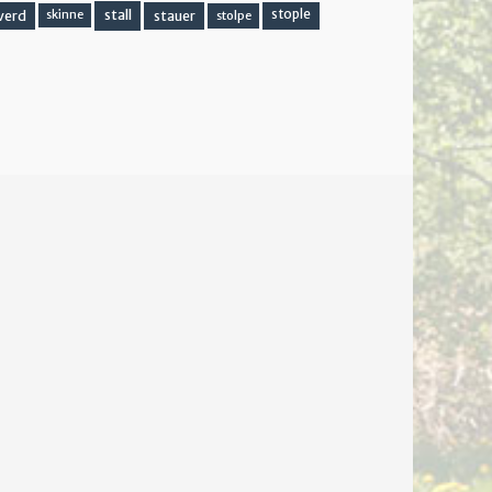
stall
stople
verd
stauer
stolpe
skinne