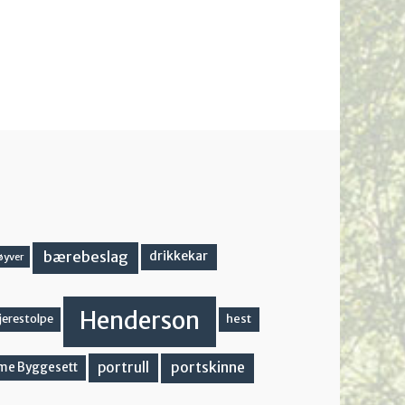
bærebeslag
drikkekar
øyver
Henderson
hest
jerestolpe
portskinne
portrull
me Byggesett