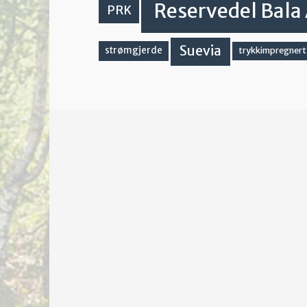
Reservedel Bala 
PRK
Suevia
strømgjerde
trykkimpregnert