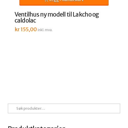
Ventilhus ny modell til Lakcho og
caldolac
kr
155,00
inkl. mva.
Søk
etter: