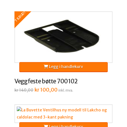
TILBUD!
Legg i handlekurv
Veggfeste bøtte 700102
Opprinnelig
kr
100,00
Nåværende
kr
140,00
inkl. mva.
pris
pris
var:
er:
kr 140,00.
kr 100,00.
Legg i handlekurv