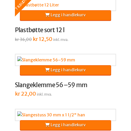
TILBUD!
Legg i handlekurv
Plastbøtte sort 12 l
Opprinnelig
kr
12,50
Nåværende
kr
36,00
inkl. mva.
pris
pris
var:
er:
kr 36,00.
kr 12,50.
Legg i handlekurv
Slangeklemme 56–59 mm
kr
22,00
inkl. mva.
Legg i handlekurv