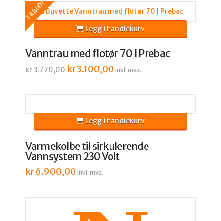
TILBUD!
Legg i handlekurv
Vanntrau med flotør 70 l Prebac
Opprinnelig
kr
3.100,00
Nåværende
kr
3.770,00
inkl. mva.
pris
pris
var:
er:
kr 3.770,00.
kr 3.100,00.
Legg i handlekurv
Varmekolbe til sirkulerende
Vannsystem 230 Volt
kr
6.900,00
inkl. mva.