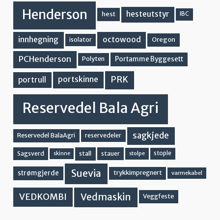
Henderson
hesteutstyr
hest
IBC
innhegning
octowood
Oregon
isolator
PCHenderson
Portamme Byggesett
Polyten
PRK
portskinne
portrull
Reservedel Bala Agri
sagkjede
Reservedel BalaAgri
reservedeler
stall
stople
Sagsverd
stauer
stolpe
skinne
Suevia
strømgjerde
trykkimpregnert
varmekabel
Vedmaskin
VEDKOMBI
Veggfeste