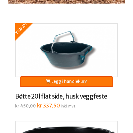
TILBUD!
Legg i handlekurv
Bøtte 20l flat side, husk veggfeste
Opprinnelig
kr
337,50
Nåværende
kr
450,00
inkl. mva.
pris
pris
var:
er:
kr 450,00.
kr 337,50.