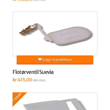
Legg i handlekurv
Flotørventil Suevia
kr
415,00
inkl. mva.
TILBUD!