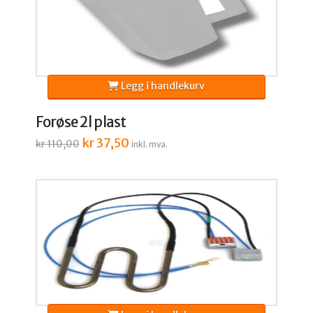
Legg i handlekurv
Forøse 2l plast
Opprinnelig
kr
37,50
Nåværende
kr
110,00
inkl. mva.
pris
pris
var:
er:
kr 110,00.
kr 37,50.