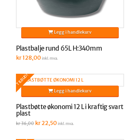
Legg i handlekurv
Plastbalje rund 65L H:340mm
kr
128,00
inkl. mva.
TILBUD!
Legg i handlekurv
Plastbøtte økonomi 12 L i kraftig svart
plast
Opprinnelig
kr
22,50
Nåværende
kr
36,00
inkl. mva.
pris
pris
var:
er:
kr 36,00.
kr 22,50.