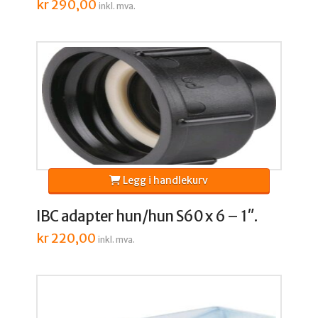
kr
290,00
inkl. mva.
Legg i handlekurv
IBC adapter hun/hun S60 x 6 – 1″.
kr
220,00
inkl. mva.