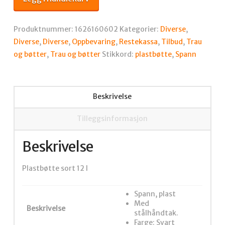
l
antall
Produktnummer:
1626160602
Kategorier:
Diverse
,
Diverse
,
Diverse
,
Oppbevaring
,
Restekassa
,
Tilbud
,
Trau
og bøtter
,
Trau og bøtter
Stikkord:
plastbøtte
,
Spann
Beskrivelse
Tilleggsinformasjon
Beskrivelse
Plastbøtte sort 12 l
Spann, plast
Med
Beskrivelse
stålhåndtak.
Farge: Svart