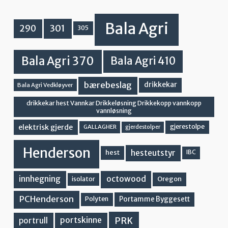
Bala Agri
301
290
305
Bala Agri 370
Bala Agri 410
bærebeslag
drikkekar
Bala Agri Vedkløyver
drikkekar hest Vannkar Drikkeløsning Drikkekopp vannkopp
vannløsning
elektrisk gjerde
gjerestolpe
GALLAGHER
gjerdestolper
Henderson
hesteutstyr
hest
IBC
innhegning
octowood
Oregon
isolator
PCHenderson
Portamme Byggesett
Polyten
PRK
portskinne
portrull