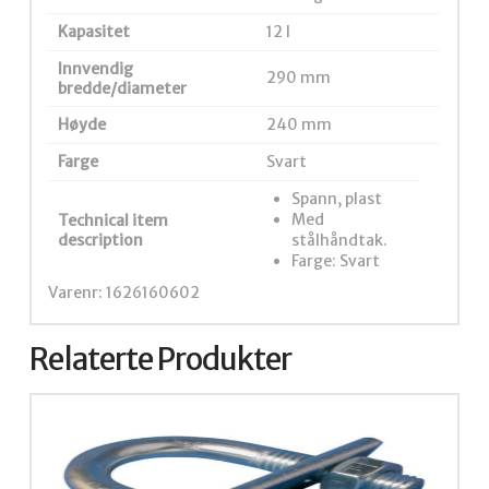
Kapasitet
12 l
Innvendig
290 mm
bredde/diameter
Høyde
240 mm
Farge
Svart
Spann, plast
Med
Technical item
description
stålhåndtak.
Farge: Svart
Varenr: 1626160602
Relaterte Produkter