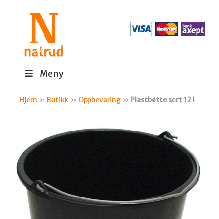
Meny
Hjem
»
Butikk
»
Oppbevaring
»
Plastbøtte sort 12 l