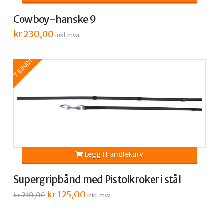
Cowboy-hanske 9
kr
230,00
inkl. mva.
TILBUD!
Legg i handlekurv
Supergripbånd med Pistolkroker i stål
Opprinnelig
kr
125,00
Nåværende
kr
210,00
inkl. mva.
pris
pris
var:
er:
kr 210,00.
kr 125,00.