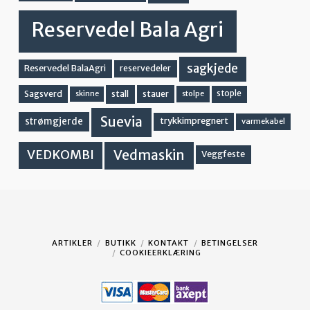
Reservedel Bala Agri
sagkjede
Reservedel BalaAgri
reservedeler
stall
stople
Sagsverd
stauer
stolpe
skinne
Suevia
strømgjerde
trykkimpregnert
varmekabel
Vedmaskin
VEDKOMBI
Veggfeste
ARTIKLER
BUTIKK
KONTAKT
BETINGELSER
COOKIEERKLÆRING