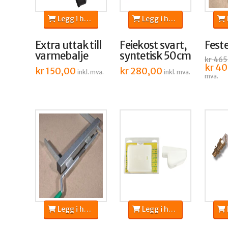
Legg i handlekurv
Legg i handlekurv
L
Extra uttak till
Feiekost svart,
Feste
varmebalje
syntetisk 50cm
kr
465
Opprin
kr
40
kr
150,00
kr
280,00
inkl. mva.
inkl. mva.
pris
mva.
var:
kr 465
Legg i handlekurv
Legg i handlekurv
L