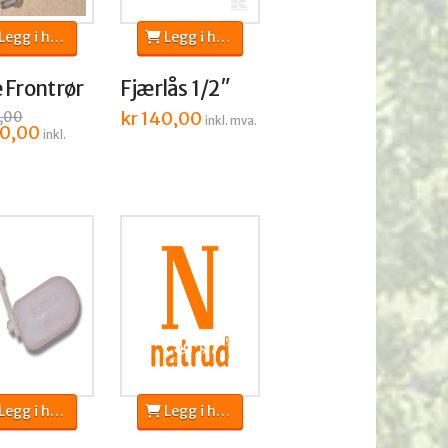
egg i handlekurv
Legg i handlekurv
 Frontrør
Fjærlås 1/2″
kr
140,00
,00
inkl. mva.
nelig
0,00
Nåværende
inkl.
pris
er:
,00.
kr 400,00.
egg i handlekurv
Legg i handlekurv