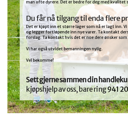
man ofte dyrere. Det er bedre for deg med kvalitet 
Du får nå tilgang til enda flere 
Det er kjøpt inn et større lager som nå er lagt inn. 
og legger fortløpende inn nye varer. Ta kontakt der
forslag. Ta kontakt hvis det er noe dere ønsker som v
Vi har også utvidet bemanningen nylig.
Vel bekomme!
Sett gjerne sammen din handleku
kjøpshjelp av oss, bare ring
941 2