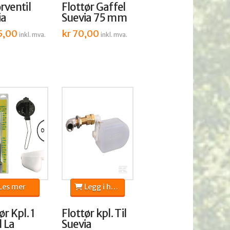
rventil
Flottør Gaffel
ia
Suevia 75 mm
5,00
kr
70,00
inkl. mva.
inkl. mva.
Les mer
Legg i handlekurv
ør Kpl. 1
Flottør kpl. Til
l La
Suevia