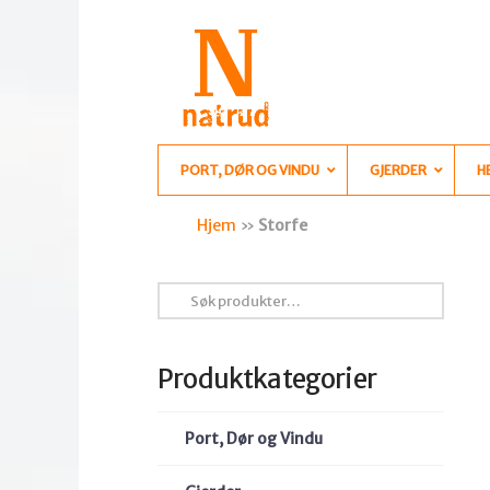
PORT, DØR OG VINDU
GJERDER
H
Hjem
»
Storfe
Søk
etter:
Produktkategorier
Port, Dør og Vindu