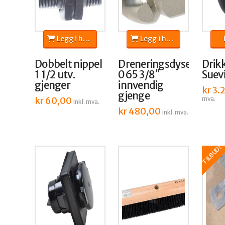
Legg i handlekurv
Legg i handlekurv
Dobbelt nippel
Dreneringsdyse
Drik
1 1/2 utv.
065 3/8″
Suev
gjenger
innvendig
kr
3.
gjenge
kr
60,00
mva.
inkl. mva.
kr
480,00
inkl. mva.
TILBUD!