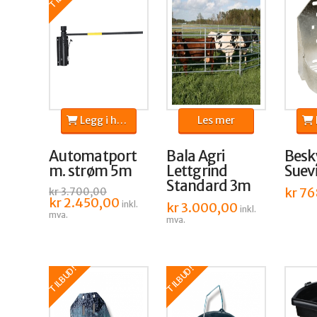
Legg i handlekurv
Les mer
L
Automatport
Bala Agri
Besk
m. strøm 5m
Lettgrind
Suev
Standard 3m
kr
76
kr
3.700,00
Opprinnelig
kr
2.450,00
Nåværende
inkl.
kr
3.000,00
pris
pris
inkl.
mva.
var:
er:
mva.
kr 3.700,00.
kr 2.450,00.
TILBUD!
TILBUD!