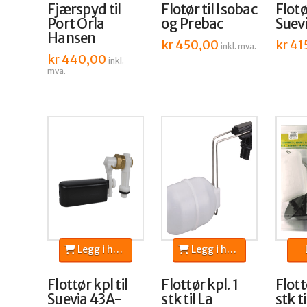
Fjærspyd til
Flotør til Isobac
Flotø
Port Orla
og Prebac
Suev
Hansen
kr
450,00
kr
41
inkl. mva.
kr
440,00
inkl.
mva.
Legg i handlekurv
Legg i handlekurv
Flottør kpl til
Flottør kpl. 1
Flott
Suevia 43A-
stk til La
stk ti