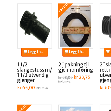
TILBUD!
Legg i handlekurv
Legg i handlekurv
L
1 1/2
2″ pakning til
2″ s
slangestuss m/
gjennomføring
rett 
1 1/2 utvendig
utve
Opprinnelig
kr
23,75
Nåværende
kr
28,00
gjenger
gjeng
pris
pris
inkl. mva.
var:
er:
kr
65,00
kr 28,00.
kr 23,75.
kr
60
inkl. mva.
TILBUD!