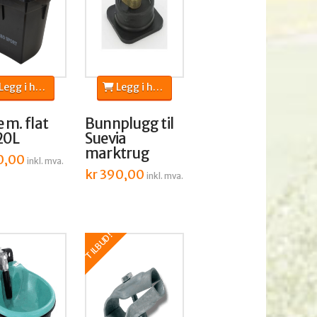
egg i handlekurv
Legg i handlekurv
 m. flat
Bunnplugg til
20L
Suevia
marktrug
0,00
inkl. mva.
kr
390,00
inkl. mva.
TILBUD!