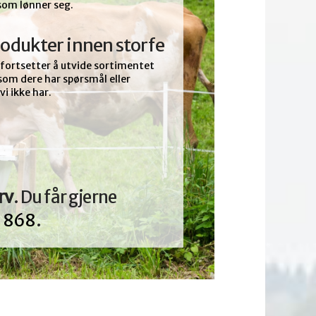
som lønner seg.
produkter innen storfe
Vi fortsetter å utvide sortimentet
som dere har spørsmål eller
i ikke har.
rv
. Du får gjerne
0 868
.