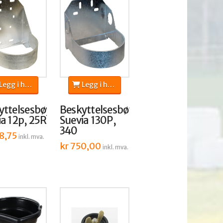
egg i handlekurv
Legg i handlekurv
yttelsesbøyle
Beskyttelsesbøyle
ia 12p, 25R
Suevia 130P,
340
8,75
inkl. mva.
kr
750,00
inkl. mva.