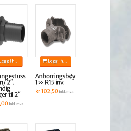
egg i handlekurv
Legg i handlekurv
langestuss
Anborringsbøyle
m/ 2″.
1» R15 inv.
ndig
kr
102,50
inkl. mva.
er til 2″
,00
inkl. mva.