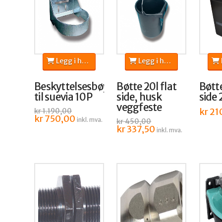
Legg i handlekurv
Legg i handlekurv
L
Beskyttelsesbøyle
Bøtte 20l flat
Bøtte
til suevia 10P
side, husk
side 
veggfeste
kr
21
kr
1.190,00
Opprinnelig
kr
750,00
Nåværende
inkl. mva.
kr
450,00
pris
pris
Opprinnelig
kr
337,50
Nåværende
var:
er:
inkl. mva.
pris
pris
kr 1.190,00.
kr 750,00.
var:
er:
kr 450,00.
kr 337,50.