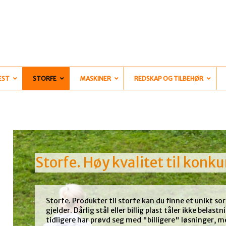
EST
STORFE
MASKINER
REDSKAP OG TILBEHØR
Storfe. Høy kvalitet til konk
Storfe. Produkter til storfe kan du finne et unikt so
gjelder. Dårlig stål eller billig plast tåler ikke belas
tidligere har prøvd seg med "billigere" løsninger, me