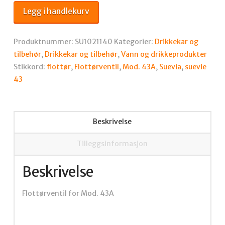
Mod.
Legg i handlekurv
43A
antall
Produktnummer:
SU1021140
Kategorier:
Drikkekar og
tilbehør
,
Drikkekar og tilbehør
,
Vann og drikkeprodukter
Stikkord:
flottør
,
Flottørventil
,
Mod. 43A
,
Suevia
,
suevie
43
Beskrivelse
Tilleggsinformasjon
Beskrivelse
Flottørventil for Mod. 43A