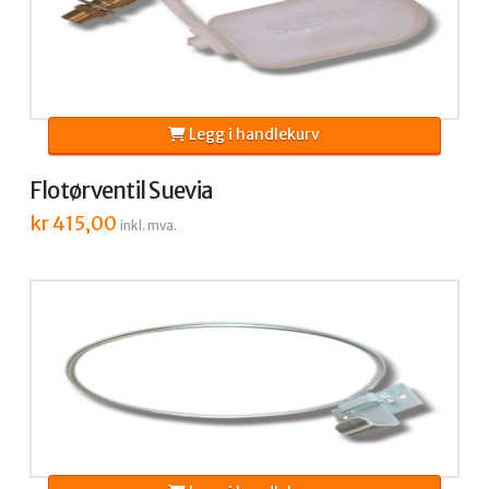
Legg i handlekurv
Flotørventil Suevia
kr
415,00
inkl. mva.