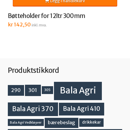
Legg i handlekurv
Bøtteholder for 12ltr 300mm
kr
142,50
inkl. mva.
Produktstikkord
Bala Agri
301
290
305
Bala Agri 370
Bala Agri 410
bærebeslag
drikkekar
Bala Agri Vedkløyver