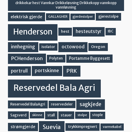
drikkekar hest Vannkar Drikkeløsning Drikkekopp vannkopp
vannløsning
elektrisk gjerde
gjerestolpe
GALLAGHER
gjerdestolper
Henderson
hesteutstyr
hest
IBC
innhegning
octowood
Oregon
isolator
PCHenderson
Portamme Byggesett
Polyten
PRK
portskinne
portrull
Reservedel Bala Agri
sagkjede
Reservedel BalaAgri
reservedeler
stall
stople
Sagsverd
stauer
stolpe
skinne
Suevia
strømgjerde
trykkimpregnert
varmekabel