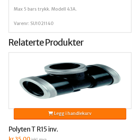
Max 5 bars trykk. Modell 43A.
Varenr: SU1021140
Relaterte Produkter
Legg i handlekurv
Polyten T R15 inv.
kr
35,00
inkl. mva.