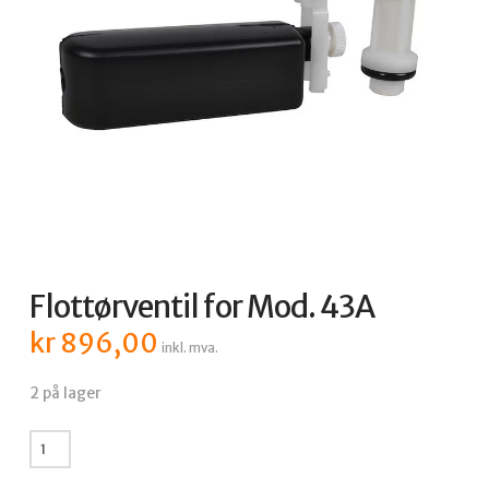
Flottørventil for Mod. 43A
kr
896,00
inkl. mva.
2 på lager
Flottørventil
for