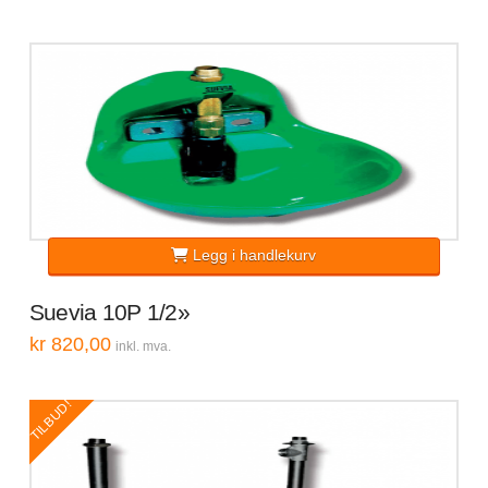
var:
er:
kr 1.190,00.
kr 750,00.
Legg i handlekurv
Suevia 10P 1/2»
kr
820,00
inkl. mva.
TILBUD!