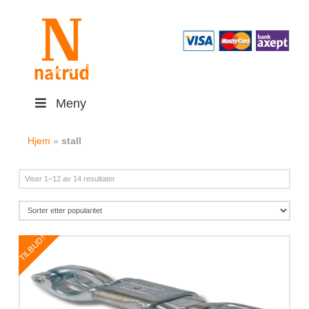
Meny
Hjem
»
stall
Sortert
Viser 1–12 av 14 resultater
etter
propularitet
TILBUD!