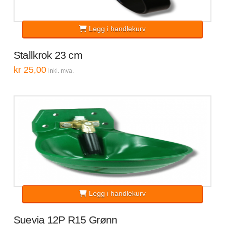
Legg i handlekurv
Stallkrok 23 cm
kr
25,00
inkl. mva.
Legg i handlekurv
Suevia 12P R15 Grønn