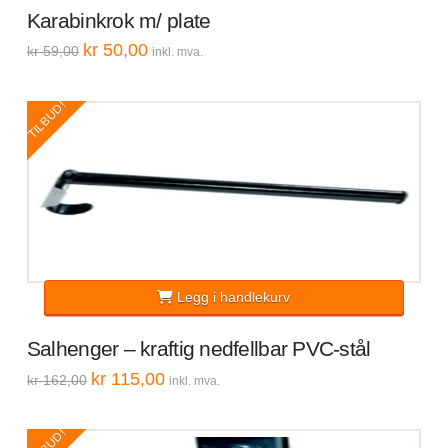
Karabinkrok m/ plate
Opprinnelig
Nåværende
kr
50,00
kr
59,00
inkl. mva.
pris
pris
var:
er:
kr 59,00.
kr 50,00.
TILBUD!
Legg i handlekurv
Salhenger – kraftig nedfellbar PVC-stål
Opprinnelig
Nåværende
kr
115,00
kr
162,00
inkl. mva.
pris
pris
var:
er:
kr 162,00.
kr 115,00.