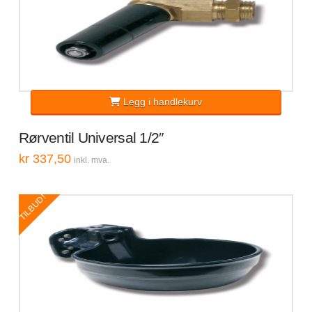
Legg i handlekurv
Rørventil Universal 1/2″
kr
337,50
inkl. mva.
TILBUD!