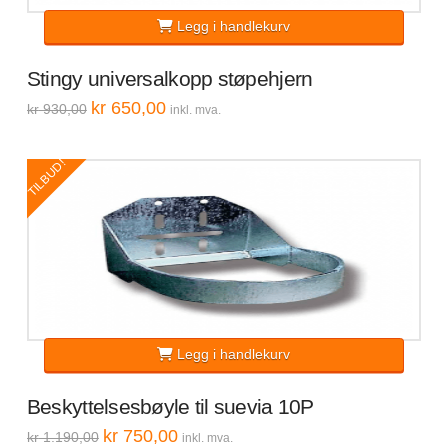
Legg i handlekurv
Stingy universalkopp støpehjern
Opprinnelig
Nåværende
kr
650,00
kr
930,00
inkl. mva.
pris
pris
var:
er:
kr 930,00.
kr 650,00.
TILBUD!
Legg i handlekurv
Beskyttelsesbøyle til suevia 10P
Opprinnelig
Nåværende
kr
750,00
kr
1.190,00
inkl. mva.
pris
pris