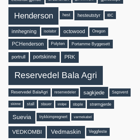
Henderson
hesteutstyr
hest
IBC
innhegning
octowood
Oregon
isolator
PCHenderson
Portamme Byggesett
Polyten
PRK
portskinne
portrull
Reservedel Bala Agri
sagkjede
reservedeler
Sagsverd
Reservedel BalaAgri
stauer
strømgjerde
stall
skinne
stople
stolpe
Suevia
trykkimpregnert
varmekabel
Vedmaskin
VEDKOMBI
Veggfeste