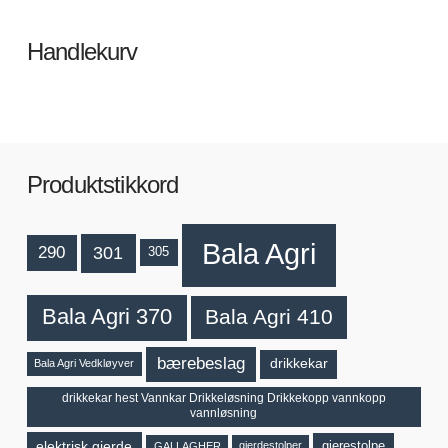
Handlekurv
Produktstikkord
Bala Agri
301
290
305
Bala Agri 370
Bala Agri 410
bærebeslag
drikkekar
Bala Agri Vedkløyver
drikkekar hest Vannkar Drikkeløsning Drikkekopp vannkopp
vannløsning
elektrisk gjerde
gjerestolpe
gjerdestolper
GALLAGHER