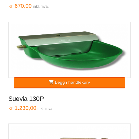
kr
670,00
inkl. mva.
Legg i handlekurv
Suevia 130P
kr
1.230,00
inkl. mva.