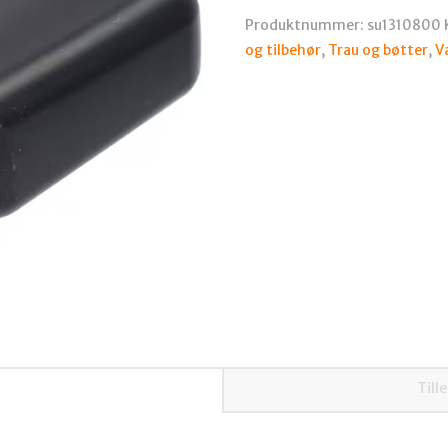
Mod.800
Produktnummer:
su1310800
antall
og tilbehør
,
Trau og bøtter
,
V
Till