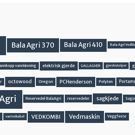
Bala Agri 370
Bala Agri 410
Bala Agri Vedkl
elektrisk gjerde
g
vannkopp vannløsning
GALLAGHER
gjerdestolper
PCHenderson
octowood
Oregon
Portam
Polyten
r
Agri
sagkjede
Reservedel BalaAgri
reservedeler
Sags
Vedmaskin
VEDKOMBI
Veggfeste
varmekabel