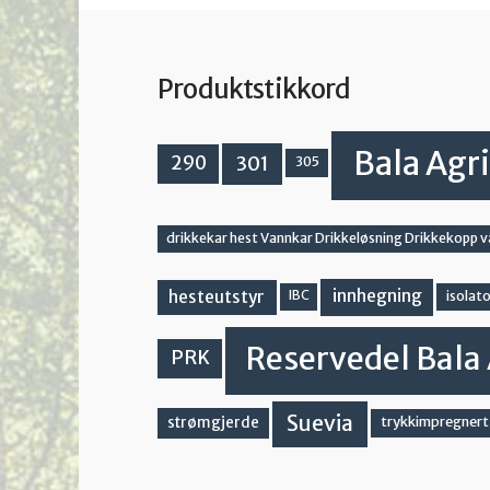
Produktstikkord
Bala Agri
301
290
305
drikkekar hest Vannkar Drikkeløsning Drikkekopp 
innhegning
hesteutstyr
IBC
isolato
Reservedel Bala 
PRK
Suevia
strømgjerde
trykkimpregnert