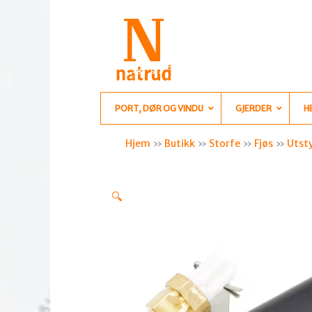
PORT, DØR OG VINDU
GJERDER
H
Hjem
»
Butikk
»
Storfe
»
Fjøs
»
Utsty
🔍