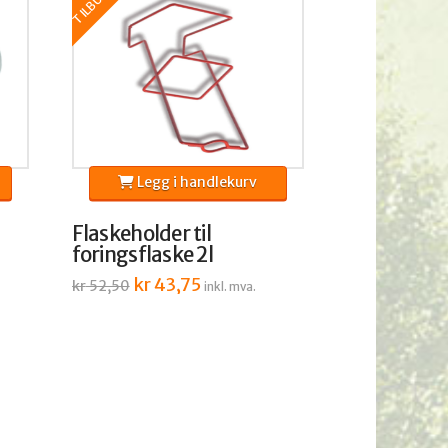
TILBUD!
Legg i handlekurv
.
Flaskeholder til
foringsflaske 2l
Opprinnelig
kr
43,75
Nåværende
kr
52,50
inkl. mva.
pris
pris
var:
er:
kr 52,50.
kr 43,75.