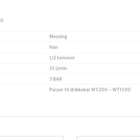
00
Messing
Han
1/2 tommer
35 l/min
5 BAR
Passer til drikkekar WT200 – WT1500