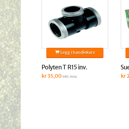
Legg i handlekurv
Polyten T R15 inv.
Su
kr
35,00
kr
2
inkl. mva.