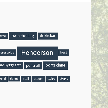
bærebeslag
drikkekar
øyver
Henderson
hest
jerestolpe
portskinne
portrull
me Byggesett
stall
stople
verd
stauer
stolpe
skinne