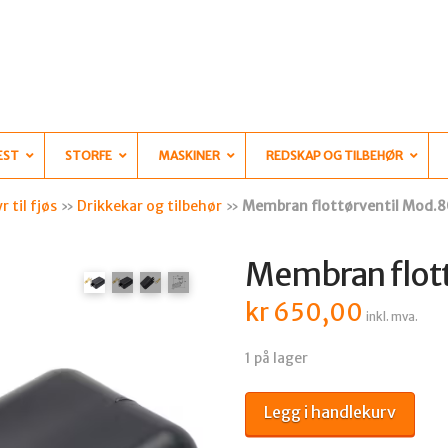
EST
STORFE
MASKINER
REDSKAP OG TILBEHØR
r til fjøs
»
Drikkekar og tilbehør
»
Membran flottørventil Mod.
Membran flot
kr
650,00
inkl. mva.
1 på lager
Membran
Legg i handlekurv
flottørventil