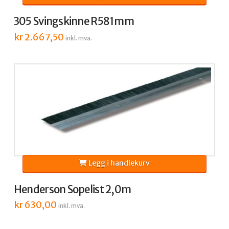
305 Svingskinne R581mm
kr
2.667,50
inkl. mva.
Legg i handlekurv
Henderson Sopelist 2,0m
kr
630,00
inkl. mva.