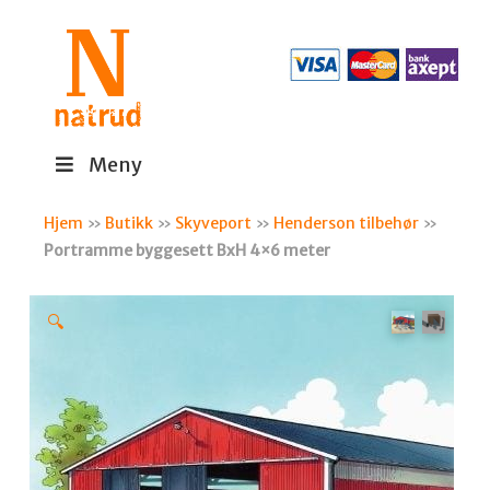
Meny
Hjem
»
Butikk
»
Skyveport
»
Henderson tilbehør
»
Portramme byggesett BxH 4×6 meter
🔍