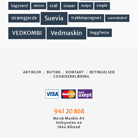
stall
stople
Sagsverd
stauer
stolpe
skinne
Suevia
strømgjerde
trykkimpregnert
varmekabel
Vedmaskin
VEDKOMBI
Veggfeste
ARTIKLER
BUTIKK
KONTAKT
BETINGELSER
COOKIEERKLÆRING
941 20 868
Norsk Maskin AS
Veibyveien 66
1866 Båstad