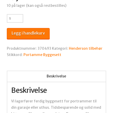
10 på lager (kan også restbestilles)
Portramme
byggesett
BxH
Legg i handlekurv
4×6
meter
antall
Produktnummer:
370493
Kategori:
Henderson tilbehør
Stikkord:
Portamme Byggesett
Beskrivelse
Beskrivelse
Vi lagerfører ferdig byggesett for portrammer til
din garasje eller uthus. Tidsbesparende og solid med