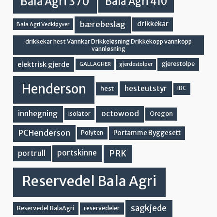
Bala Agri 370
Bala Agri 410
bærebeslag
drikkekar
Bala Agri Vedkløyver
drikkekar hest Vannkar Drikkeløsning Drikkekopp vannkopp
vannløsning
elektrisk gjerde
gjerestolpe
GALLAGHER
gjerdestolper
Henderson
hesteutstyr
hest
IBC
innhegning
octowood
Oregon
isolator
PCHenderson
Portamme Byggesett
Polyten
PRK
portskinne
portrull
Reservedel Bala Agri
sagkjede
Reservedel BalaAgri
reservedeler