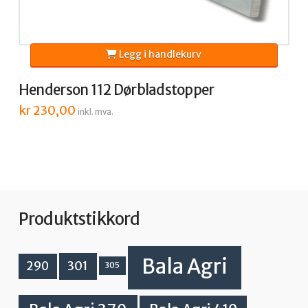
Legg i handlekurv
Henderson 112 Dørbladstopper
kr
230,00
inkl. mva.
Produktstikkord
Bala Agri
301
290
305