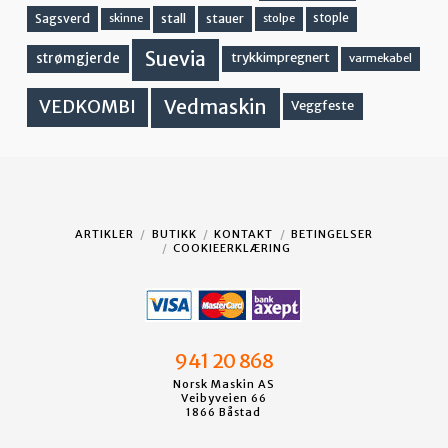
stall
stople
Sagsverd
stauer
stolpe
skinne
Suevia
strømgjerde
trykkimpregnert
varmekabel
Vedmaskin
VEDKOMBI
Veggfeste
ARTIKLER
BUTIKK
KONTAKT
BETINGELSER
COOKIEERKLÆRING
941 20 868
Norsk Maskin AS
Veibyveien 66
1866 Båstad