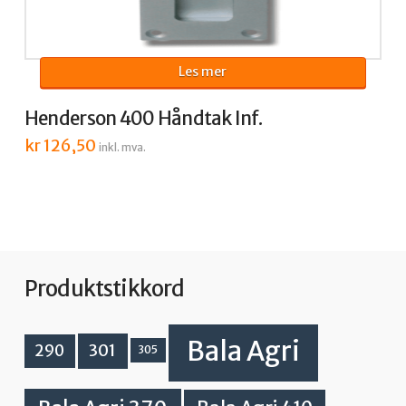
Les mer
Henderson 400 Håndtak Inf.
kr
126,50
inkl. mva.
Produktstikkord
Bala Agri
301
290
305