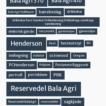
Bala Agri 370
Bala Agri 410
bærebeslag
drikkekar
Bala Agri Vedkløyver
drikkekar hest Vannkar Drikkeløsning Drikkekopp vannkopp
vannløsning
elektrisk gjerde
gjerestolpe
GALLAGHER
gjerdestolper
Henderson
hesteutstyr
hest
IBC
innhegning
octowood
Oregon
isolator
PCHenderson
Portamme Byggesett
Polyten
PRK
portskinne
portrull
Reservedel Bala Agri
sagkjede
Reservedel BalaAgri
reservedeler