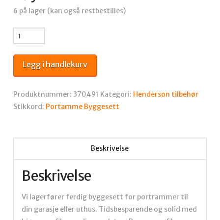
6 på lager (kan også restbestilles)
Portramme
byggesett
BxH
Legg i handlekurv
4×4
meter
antall
Produktnummer:
370491
Kategori:
Henderson tilbehør
Stikkord:
Portamme Byggesett
Beskrivelse
Beskrivelse
Vi lagerfører ferdig byggesett for portrammer til
din garasje eller uthus. Tidsbesparende og solid med