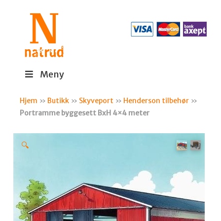
Meny
Hjem
»
Butikk
»
Skyveport
»
Henderson tilbehør
»
Portramme byggesett BxH 4×4 meter
🔍