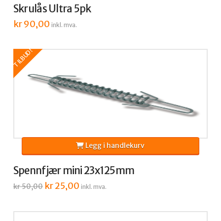
Skrulås Ultra 5pk
kr
90,00
inkl. mva.
TILBUD!
Legg i handlekurv
Spennfjær mini 23x125mm
Opprinnelig
kr
25,00
Nåværende
kr
50,00
inkl. mva.
pris
pris
var:
er:
kr 50,00.
kr 25,00.