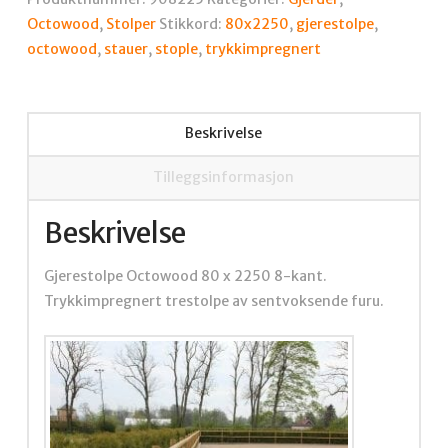
Octowood
,
Stolper
Stikkord:
80x2250
,
gjerestolpe
,
octowood
,
stauer
,
stople
,
trykkimpregnert
Beskrivelse
Tilleggsinformasjon
Beskrivelse
Gjerestolpe Octowood 80 x 2250 8-kant.
Trykkimpregnert trestolpe av sentvoksende furu.