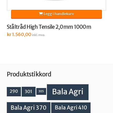
Legg i handlekurv
Ståltråd High Tensile 2,0mm 1000m
kr
1.560,00
inkl. mva.
Produktstikkord
Bala Agri
301
290
305
Bala Agri 370
Bala Agri 410