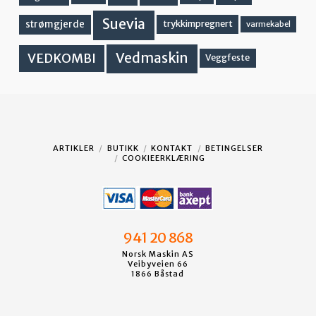
Suevia
strømgjerde
trykkimpregnert
varmekabel
Vedmaskin
VEDKOMBI
Veggfeste
ARTIKLER
BUTIKK
KONTAKT
BETINGELSER
COOKIEERKLÆRING
941 20 868
Norsk Maskin AS
Veibyveien 66
1866 Båstad