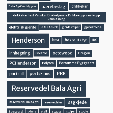
bærebeslag
drikkekar
Bala Agri Vedkløyver
drikkekar hest Vannkar Drikkeløsning Drikkekopp vannkopp
vannløsning
elektrisk gjerde
gjerestolpe
GALLAGHER
gjerdestolper
Henderson
hesteutstyr
hest
IBC
innhegning
octowood
Oregon
isolator
PCHenderson
Portamme Byggesett
Polyten
PRK
portskinne
portrull
Reservedel Bala Agri
sagkjede
Reservedel BalaAgri
reservedeler
stall
stople
Sagsverd
stauer
stolpe
skinne