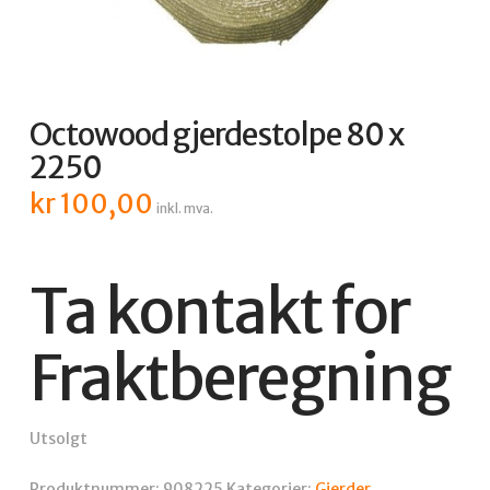
Octowood gjerdestolpe 80 x
2250
kr
100,00
inkl. mva.
Ta kontakt for
Fraktberegning
Utsolgt
Produktnummer:
908225
Kategorier:
Gjerder
,