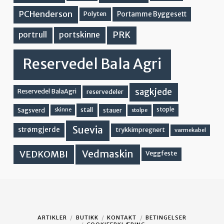
PCHenderson
Portamme Byggesett
Polyten
PRK
portskinne
portrull
Reservedel Bala Agri
sagkjede
Reservedel BalaAgri
reservedeler
stall
stople
Sagsverd
stauer
stolpe
skinne
Suevia
strømgjerde
trykkimpregnert
varmekabel
Vedmaskin
VEDKOMBI
Veggfeste
ARTIKLER
BUTIKK
KONTAKT
BETINGELSER