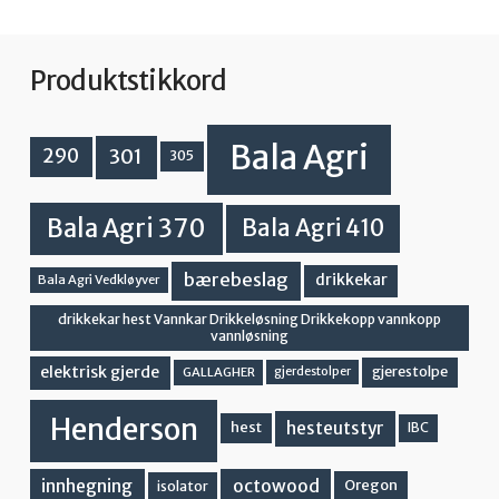
Produktstikkord
Bala Agri
301
290
305
Bala Agri 370
Bala Agri 410
bærebeslag
drikkekar
Bala Agri Vedkløyver
drikkekar hest Vannkar Drikkeløsning Drikkekopp vannkopp
vannløsning
elektrisk gjerde
gjerestolpe
GALLAGHER
gjerdestolper
Henderson
hesteutstyr
hest
IBC
innhegning
octowood
Oregon
isolator