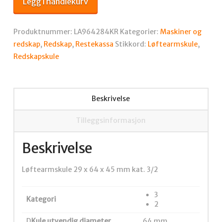
Legg i handlekurv
64
x
45
Produktnummer:
LA964284KR
Kategorier:
Maskiner og
mm
redskap
,
Redskap
,
Restekassa
Stikkord:
Løftearmskule
,
kat.
Redskapskule
3/2
antall
Beskrivelse
Tilleggsinformasjon
Beskrivelse
Løftearmskule 29 x 64 x 45 mm kat. 3/2
3
Kategori
2
D
Kule utvendig diameter
64 mm