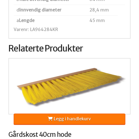
d
Innvendig diameter
28,4 mm
a
Lengde
45 mm
Varenr: LA964284KR
Relaterte Produkter
Legg i handlekurv
Gårdskost 40cm hode