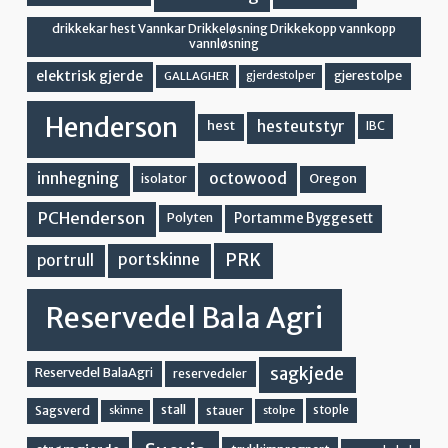
drikkekar hest Vannkar Drikkeløsning Drikkekopp vannkopp
vannløsning
elektrisk gjerde
gjerestolpe
GALLAGHER
gjerdestolper
Henderson
hesteutstyr
hest
IBC
innhegning
octowood
Oregon
isolator
PCHenderson
Portamme Byggesett
Polyten
PRK
portskinne
portrull
Reservedel Bala Agri
sagkjede
Reservedel BalaAgri
reservedeler
stall
stople
Sagsverd
stauer
stolpe
skinne