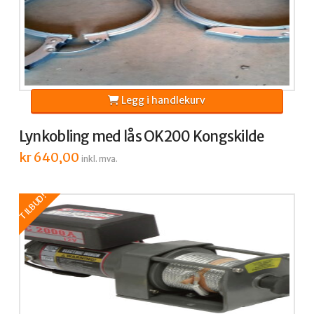
Legg i handlekurv
Lynkobling med lås OK200 Kongskilde
kr
640,00
inkl. mva.
TILBUD!