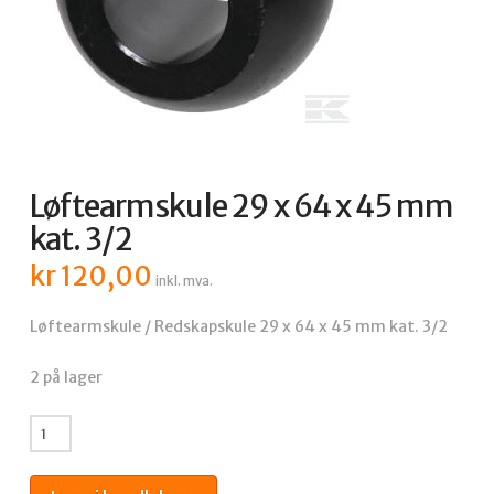
Løftearmskule 29 x 64 x 45 mm
kat. 3/2
kr
120,00
inkl. mva.
Løftearmskule / Redskapskule 29 x 64 x 45 mm kat. 3/2
2 på lager
Løftearmskule
29
x