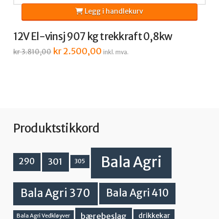
Legg i handlekurv
12V El-vinsj 907 kg trekkraft 0,8kw
Opprinnelig
kr
2.500,00
Nåværende
kr
3.810,00
inkl. mva.
pris
pris
var:
er:
kr 3.810,00.
kr 2.500,00.
Produktstikkord
Bala Agri
301
290
305
Bala Agri 370
Bala Agri 410
bærebeslag
drikkekar
Bala Agri Vedkløyver