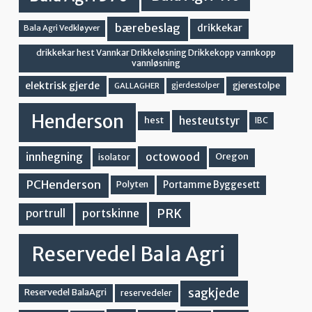
bærebeslag
drikkekar
Bala Agri Vedkløyver
drikkekar hest Vannkar Drikkeløsning Drikkekopp vannkopp
vannløsning
elektrisk gjerde
gjerestolpe
GALLAGHER
gjerdestolper
Henderson
hesteutstyr
hest
IBC
innhegning
octowood
Oregon
isolator
PCHenderson
Portamme Byggesett
Polyten
PRK
portskinne
portrull
Reservedel Bala Agri
sagkjede
Reservedel BalaAgri
reservedeler