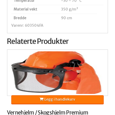
Temperatur
-30 – 70 °C
Material vekt
350 g/m²
Bredde
90 cm
Varenr: 603504FA
Relaterte Produkter
Legg i handlekurv
Vernehjelm / Skogshjelm Premium