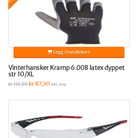
Legg i handlekurv
Vinterhansker Kramp 6.008 latex dyppet
str 10/XL
Opprinnelig
kr
87,50
Nåværende
kr
110,00
inkl. mva.
pris
pris
var:
er:
kr 110,00.
kr 87,50.