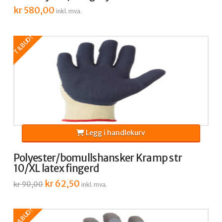
kr
580,00
inkl. mva.
TILBUD!
Legg i handlekurv
Polyester/bomullshansker Kramp str
10/XL latex fingerd
Opprinnelig
kr
62,50
Nåværende
kr
90,00
inkl. mva.
pris
pris
var:
er:
kr 90,00.
kr 62,50.
TILBUD!