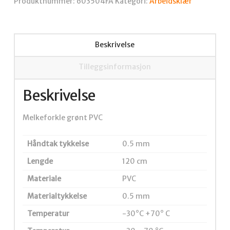
Produktnummer:
603504FA
Kategori:
Arbeidsklær
antall
Beskrivelse
Tilleggsinformasjon
Beskrivelse
Melkeforkle grønt PVC
Håndtak tykkelse
0.5 mm
Lengde
120 cm
Materiale
PVC
Materialtykkelse
0.5 mm
Temperatur
-30°C +70° C