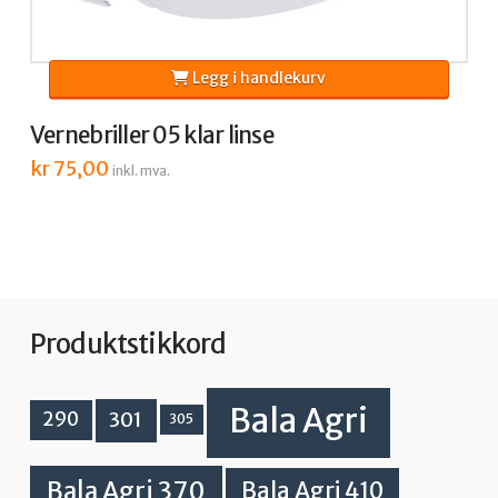
Legg i handlekurv
Vernebriller 05 klar linse
kr
75,00
inkl. mva.
Produktstikkord
Bala Agri
301
290
305
Bala Agri 370
Bala Agri 410