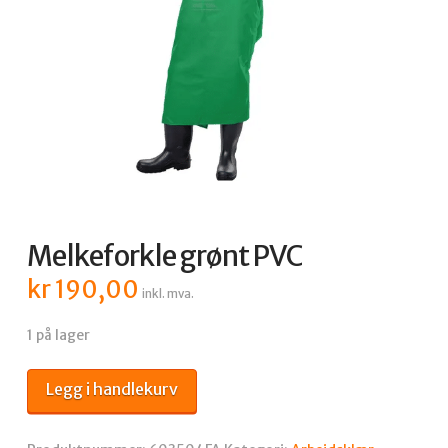
Melkeforkle grønt PVC
kr
190,00
inkl. mva.
1 på lager
Melkeforkle
Legg i handlekurv
grønt
PVC