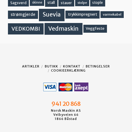
stall
stople
Sagsverd
stauer
stolpe
skinne
Suevia
strømgjerde
trykkimpregnert
varmekabel
Vedmaskin
VEDKOMBI
Veggfeste
ARTIKLER
BUTIKK
KONTAKT
BETINGELSER
COOKIEERKLÆRING
941 20 868
Norsk Maskin AS
Veibyveien 66
1866 Båstad