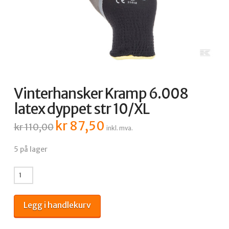
Vinterhansker Kramp 6.008
latex dyppet str 10/XL
kr
87,50
Opprinnelig
Nåværende
kr
110,00
inkl. mva.
pris
pris
var:
er:
kr 110,00.
kr 87,50.
5 på lager
Vinterhansker
Kramp
6.008
Legg i handlekurv
latex
dyppet