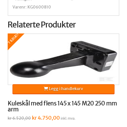
Varenr: KG0600810
Relaterte Produkter
TILBUD!
Legg i handlekurv
Kuleskål med flens 145 x 145 M20 250 mm
arm
Opprinnelig
kr
4.750,00
Nåværende
kr
6.520,00
inkl. mva.
pris
pris
var:
er: