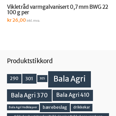
Vikletråd varmgalvanisert 0,7 mm BWG 22
100 g per
kr
26,00
inkl. mva.
Produktstikkord
Bala Agri
301
290
305
Bala Agri 370
Bala Agri 410
bærebeslag
drikkekar
Bala Agri Vedkløyver