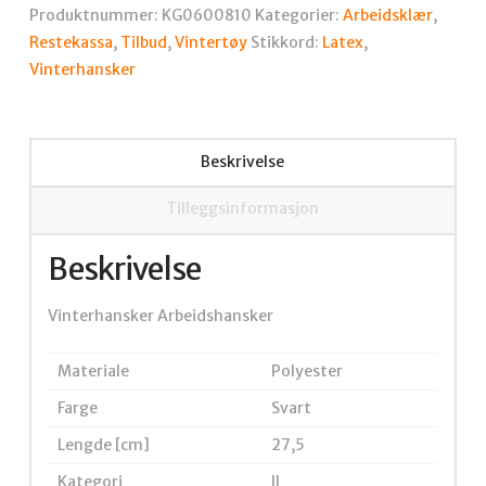
str
Produktnummer:
KG0600810
Kategorier:
Arbeidsklær
,
10/XL
Restekassa
,
Tilbud
,
Vintertøy
Stikkord:
Latex
,
antall
Vinterhansker
Beskrivelse
Tilleggsinformasjon
Beskrivelse
Vinterhansker Arbeidshansker
Materiale
Polyester
Farge
Svart
Lengde [cm]
27,5
Kategori
II