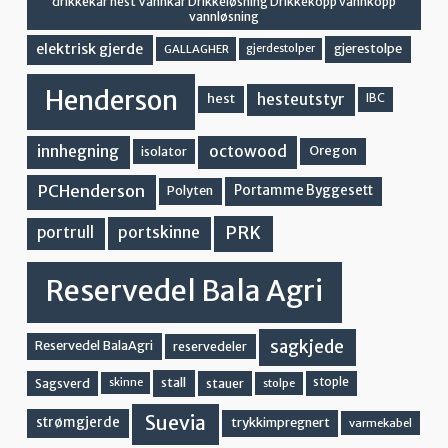
drikkekar hest Vannkar Drikkeløsning Drikkekopp vannkopp
vannløsning
elektrisk gjerde
gjerestolpe
GALLAGHER
gjerdestolper
Henderson
hesteutstyr
hest
IBC
innhegning
octowood
Oregon
isolator
PCHenderson
Portamme Byggesett
Polyten
PRK
portskinne
portrull
Reservedel Bala Agri
sagkjede
Reservedel BalaAgri
reservedeler
stall
stople
Sagsverd
stauer
stolpe
skinne
Suevia
strømgjerde
trykkimpregnert
varmekabel