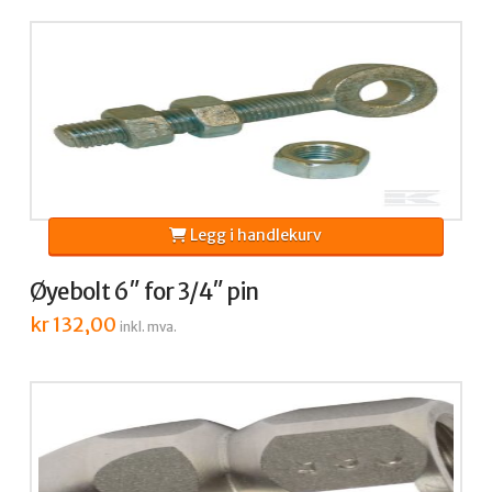
kr 6.520,00.
kr 4.750,00.
Legg i handlekurv
Øyebolt 6″ for 3/4″ pin
kr
132,00
inkl. mva.