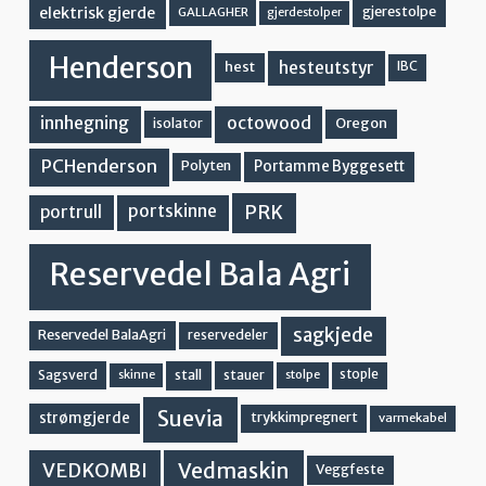
elektrisk gjerde
gjerestolpe
GALLAGHER
gjerdestolper
Henderson
hesteutstyr
hest
IBC
innhegning
octowood
Oregon
isolator
PCHenderson
Portamme Byggesett
Polyten
PRK
portskinne
portrull
Reservedel Bala Agri
sagkjede
Reservedel BalaAgri
reservedeler
stall
stople
Sagsverd
stauer
stolpe
skinne
Suevia
strømgjerde
trykkimpregnert
varmekabel
Vedmaskin
VEDKOMBI
Veggfeste