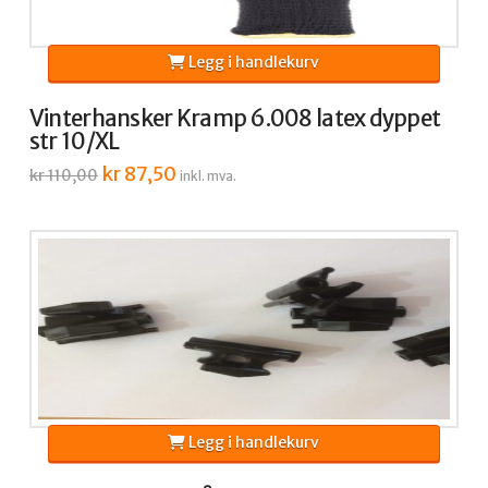
Legg i handlekurv
Vinterhansker Kramp 6.008 latex dyppet
str 10/XL
Opprinnelig
kr
87,50
Nåværende
kr
110,00
inkl. mva.
pris
pris
var:
er:
kr 110,00.
kr 87,50.
Legg i handlekurv