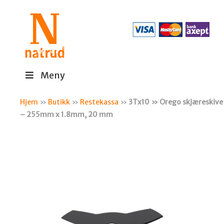
Meny
Hjem
»
Butikk
»
Restekassa
»
3Tx10 » Orego skjæreskive
– 255mm x 1.8mm, 20 mm