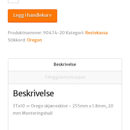
"
Orego
Legg i handlekurv
skjæreskive
-
255mm
Produktnummer:
90474-20
Kategori:
Restekassa
x
Stikkord:
Oregon
1.8mm,
20
mm
Beskrivelse
antall
Tilleggsinformasjon
Beskrivelse
3Tx10 » Orego skjæreskive – 255mm x 1.8mm, 20
mm Monteringshull