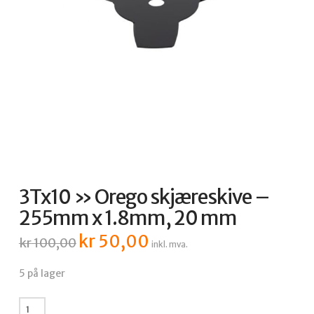
3Tx10 » Orego skjæreskive –
255mm x 1.8mm, 20 mm
kr
50,00
Opprinnelig
Nåværende
kr
100,00
inkl. mva.
pris
pris
var:
er:
kr 100,00.
kr 50,00.
5 på lager
3Tx10