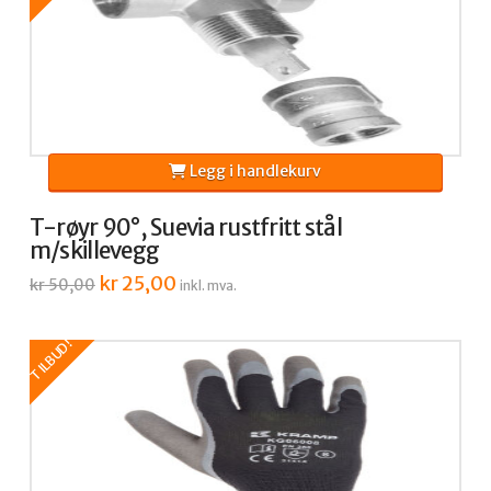
Legg i handlekurv
T-røyr 90°, Suevia rustfritt stål
m/skillevegg
Opprinnelig
kr
25,00
Nåværende
kr
50,00
inkl. mva.
pris
pris
var:
er:
kr 50,00.
kr 25,00.
TILBUD!