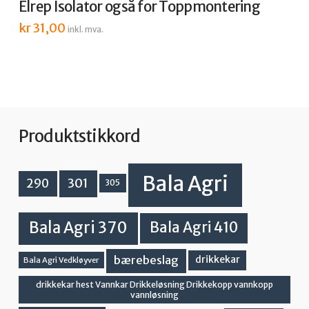
Elrep Isolator også for Toppmontering
kr
31,00
inkl. mva.
Produktstikkord
Bala Agri
301
290
305
Bala Agri 370
Bala Agri 410
bærebeslag
drikkekar
Bala Agri Vedkløyver
drikkekar hest Vannkar Drikkeløsning Drikkekopp vannkopp
vannløsning