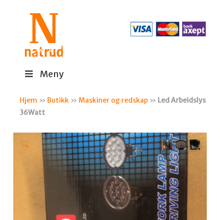
Meny
Hjem
»
Butikk
»
Maskiner og redskap
»
Led Arbeidslys
36Watt
🔍