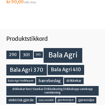
kr
90,00
inkl. mva.
Produktstikkord
Bala Agri
301
290
305
Bala Agri 370
Bala Agri 410
bærebeslag
drikkekar
Bala Agri Vedkløyver
drikkekar hest Vannkar Drikkeløsning Drikkekopp vannkopp
vannløsning
elektrisk gjerde
gjerestolpe
GALLAGHER
gjerdestolper