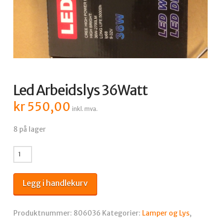
Led Arbeidslys 36Watt
kr
550,00
inkl. mva.
8 på lager
Led
Arbeidslys
36Watt
Legg i handlekurv
antall
Produktnummer:
806036
Kategorier:
Lamper og Lys
,