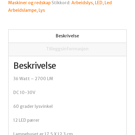
Maskiner og redskap
Stikkord:
Arbeidslys
,
LED
,
Led
Arbeidslampe
,
Lys
Beskrivelse
Tilleggsinformasjon
Beskrivelse
36 Watt – 2700 LM
DC 10-30V
60 grader lysvinkel
12 LED pærer
Lampehuset er 17,5 X 12,3 cm