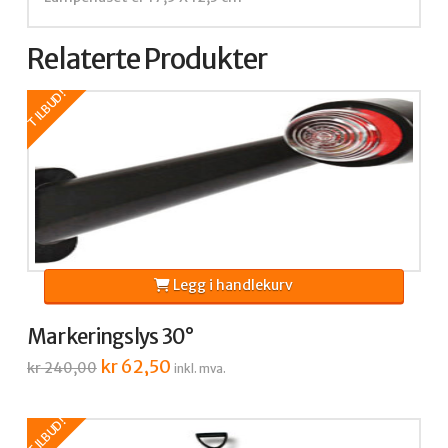
Relaterte Produkter
TILBUD!
Legg i handlekurv
Markeringslys 30°
Opprinnelig
kr
62,50
Nåværende
kr
240,00
inkl. mva.
pris
pris
var:
er:
kr 240,00.
kr 62,50.
TILBUD!