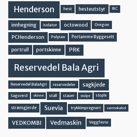
Henderson
hesteutstyr
hest
IBC
innhegning
octowood
Oregon
isolator
PCHenderson
Portamme Byggesett
Polyten
PRK
portskinne
portrull
Reservedel Bala Agri
sagkjede
Reservedel BalaAgri
reservedeler
stall
stople
Sagsverd
stauer
stolpe
skinne
Suevia
strømgjerde
trykkimpregnert
varmekabel
Vedmaskin
VEDKOMBI
Veggfeste