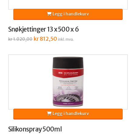
Legg i handlekurv
Snøkjettinger 13 x 500 x 6
Opprinnelig
kr
812,50
Nåværende
kr
1.020,00
inkl. mva.
pris
pris
var:
er:
kr 1.020,00.
kr 812,50.
Legg i handlekurv
Silikonspray 500ml