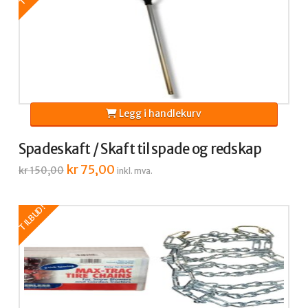
Legg i handlekurv
Spadeskaft / Skaft til spade og redskap
Opprinnelig
kr
75,00
Nåværende
kr
150,00
inkl. mva.
pris
pris
var:
er:
kr 150,00.
kr 75,00.
TILBUD!