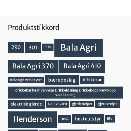
Produktstikkord
Bala Agri
301
290
305
Bala Agri 370
Bala Agri 410
bærebeslag
drikkekar
Bala Agri Vedkløyver
drikkekar hest Vannkar Drikkeløsning Drikkekopp vannkopp
vannløsning
elektrisk gjerde
gjerestolpe
GALLAGHER
gjerdestolper
Henderson
hesteutstyr
hest
IBC