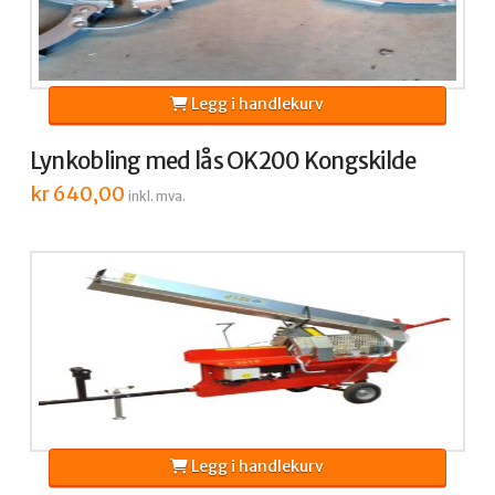
Legg i handlekurv
Lynkobling med lås OK200 Kongskilde
kr
640,00
inkl. mva.
Legg i handlekurv