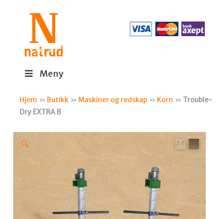
Meny
Hjem
»
Butikk
»
Maskiner og redskap
»
Korn
»
Trouble-
Dry EXTRA B
🔍