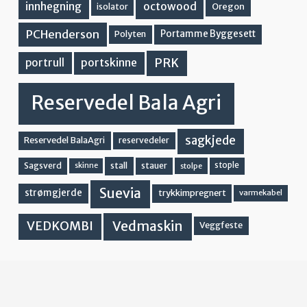
innhegning
octowood
Oregon
isolator
PCHenderson
Portamme Byggesett
Polyten
PRK
portskinne
portrull
Reservedel Bala Agri
sagkjede
Reservedel BalaAgri
reservedeler
stall
stople
Sagsverd
stauer
stolpe
skinne
Suevia
strømgjerde
trykkimpregnert
varmekabel
Vedmaskin
VEDKOMBI
Veggfeste