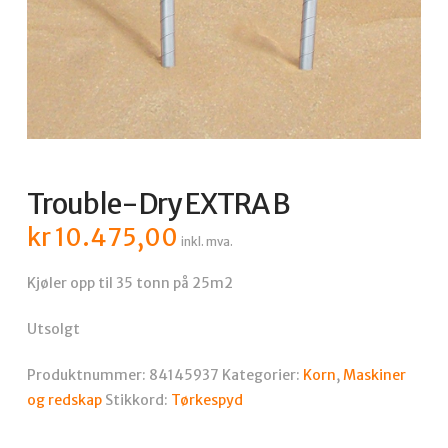
Trouble-Dry EXTRA B
kr
10.475,00
inkl. mva.
Kjøler opp til 35 tonn på 25m2
Utsolgt
Produktnummer:
84145937
Kategorier:
Korn
,
Maskiner
og redskap
Stikkord:
Tørkespyd