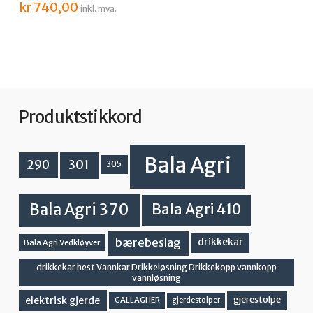
kr
740,00
inkl. mva.
Produktstikkord
Bala Agri
301
290
305
Bala Agri 370
Bala Agri 410
bærebeslag
drikkekar
Bala Agri Vedkløyver
drikkekar hest Vannkar Drikkeløsning Drikkekopp vannkopp
vannløsning
elektrisk gjerde
gjerestolpe
GALLAGHER
gjerdestolper