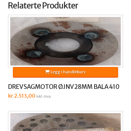
Relaterte Produkter
Legg i handlekurv
DREV SAGMOTOR Ø.INV 28MM BALA 410
kr
2.513,00
inkl. mva.