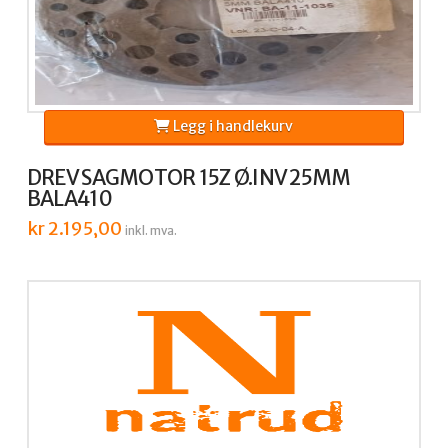
Legg i handlekurv
DREV SAGMOTOR 15Z Ø.INV 25MM
BALA410
kr
2.195,00
inkl. mva.