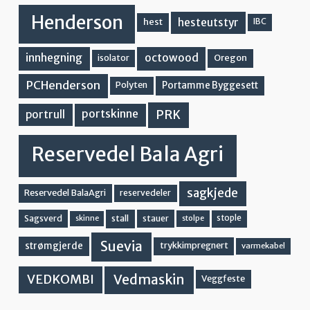
Henderson
hesteutstyr
hest
IBC
innhegning
octowood
Oregon
isolator
PCHenderson
Portamme Byggesett
Polyten
PRK
portskinne
portrull
Reservedel Bala Agri
sagkjede
Reservedel BalaAgri
reservedeler
stall
stople
Sagsverd
stauer
stolpe
skinne
Suevia
strømgjerde
trykkimpregnert
varmekabel
Vedmaskin
VEDKOMBI
Veggfeste