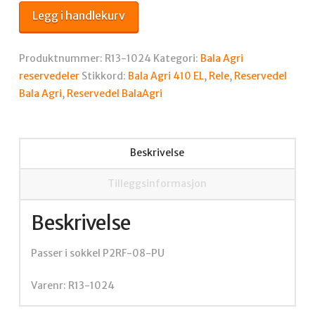
24V
Legg i handlekurv
Bala
Agri
antall
Produktnummer:
R13-1024
Kategori:
Bala Agri
reservedeler
Stikkord:
Bala Agri 410 EL
,
Rele
,
Reservedel
Bala Agri
,
Reservedel BalaAgri
Beskrivelse
Tilleggsinformasjon
Beskrivelse
Passer i sokkel P2RF-08-PU
Varenr: R13-1024