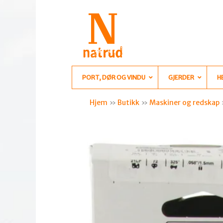
PORT, DØR OG VINDU
GJERDER
H
Hjem
»
Butikk
»
Maskiner og redskap