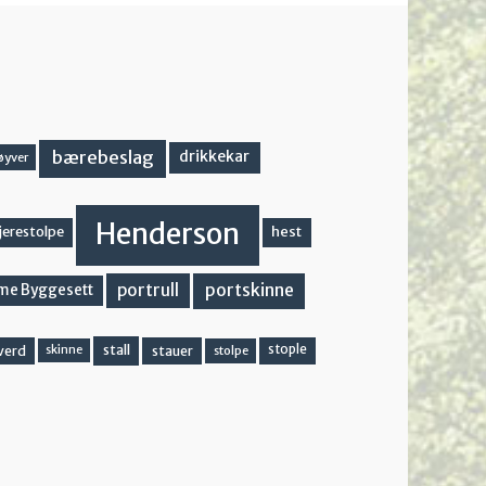
bærebeslag
drikkekar
øyver
Henderson
hest
jerestolpe
portskinne
portrull
me Byggesett
stall
stople
verd
stauer
stolpe
skinne