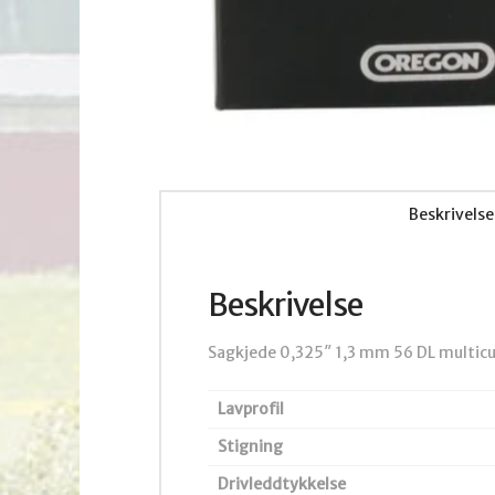
Beskrivelse
Beskrivelse
Sagkjede 0,325″ 1,3 mm 56 DL multicu
Lavprofil
Stigning
Drivleddtykkelse