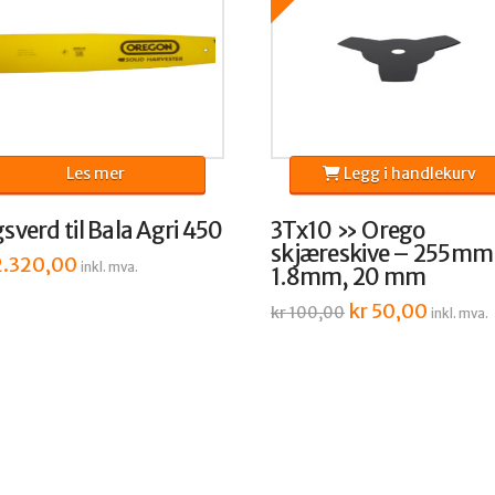
Les mer
Legg i handlekurv
sverd til Bala Agri 450
3Tx10 » Orego
skjæreskive – 255mm
.320,00
inkl. mva.
1.8mm, 20 mm
Opprinnelig
kr
50,00
Nåværen
kr
100,00
inkl. mva.
pris
pris
var:
er:
kr 100,00.
kr 50,00