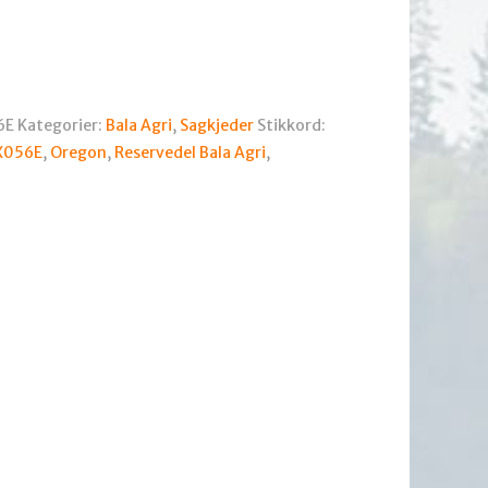
6E
Kategorier:
Bala Agri
,
Sagkjeder
Stikkord:
X056E
,
Oregon
,
Reservedel Bala Agri
,