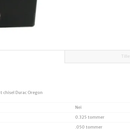
Till
t chisel Durac Oregon
Nei
0.325 tommer
.050 tommer