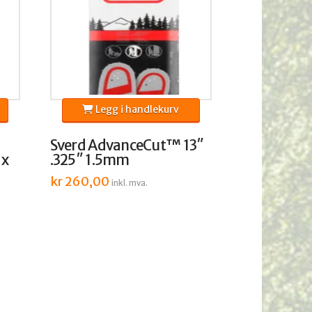
Legg i handlekurv
Sverd AdvanceCut™ 13″
 x
.325″ 1.5mm
kr
260,00
inkl. mva.
de
.