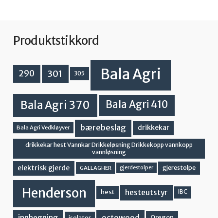
Produktstikkord
Bala Agri
301
290
305
Bala Agri 370
Bala Agri 410
bærebeslag
drikkekar
Bala Agri Vedkløyver
drikkekar hest Vannkar Drikkeløsning Drikkekopp vannkopp
vannløsning
elektrisk gjerde
gjerestolpe
GALLAGHER
gjerdestolper
Henderson
hesteutstyr
hest
IBC
innhegning
octowood
Oregon
isolator