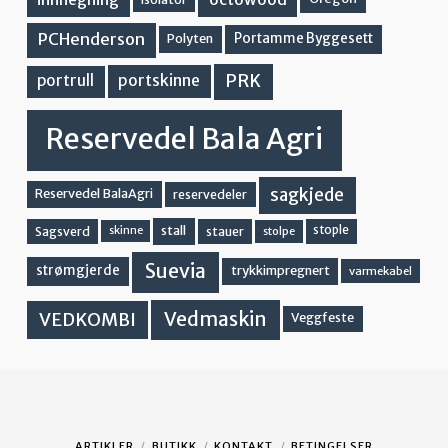
PCHenderson
Portamme Byggesett
Polyten
PRK
portskinne
portrull
Reservedel Bala Agri
sagkjede
Reservedel BalaAgri
reservedeler
stall
stople
Sagsverd
stauer
stolpe
skinne
Suevia
strømgjerde
trykkimpregnert
varmekabel
Vedmaskin
VEDKOMBI
Veggfeste
ARTIKLER
BUTIKK
KONTAKT
BETINGELSER