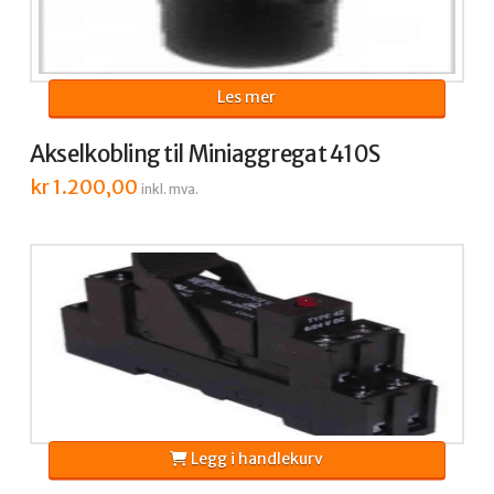
Les mer
Akselkobling til Miniaggregat 410S
kr
1.200,00
inkl. mva.
Legg i handlekurv