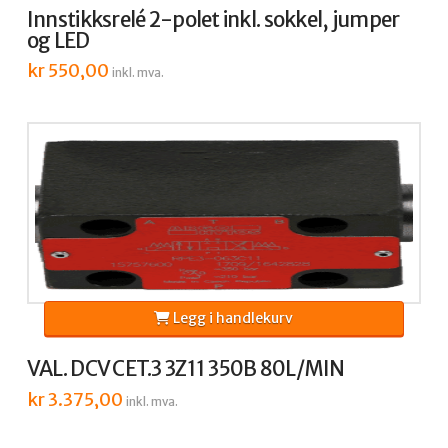
Innstikksrelé 2-polet inkl. sokkel, jumper
og LED
kr
550,00
inkl. mva.
Legg i handlekurv
VAL. DCV CET.3 3Z11 350B 80L/MIN
kr
3.375,00
inkl. mva.