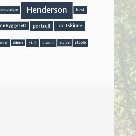
Henderson
hest
jerestolpe
portskinne
portrull
me Byggesett
stall
stople
verd
stauer
stolpe
skinne