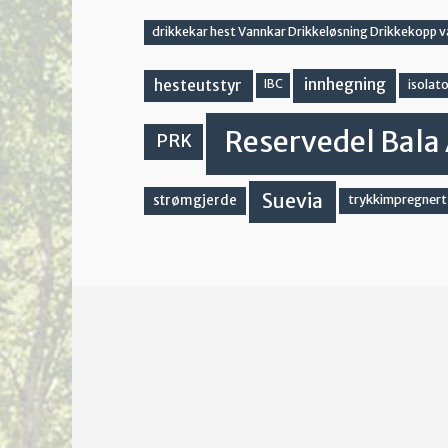
drikkekar hest Vannkar Drikkeløsning Drikkekopp 
innhegning
hesteutstyr
IBC
isolato
Reservedel Bala 
PRK
Suevia
strømgjerde
trykkimpregnert