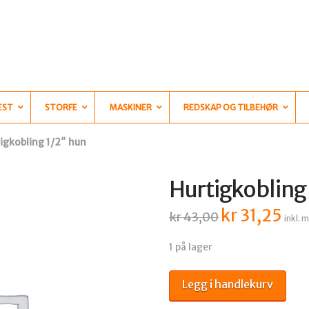
EST
STORFE
MASKINER
REDSKAP OG TILBEHØR
igkobling 1/2″ hun
Hurtigkobling
kr
31,25
Opprinnelig
Nåvæ
kr
43,00
inkl. 
pris
pris
var:
er:
kr 43,00.
kr 31,
1 på lager
Hurtigkobling
Legg i handlekurv
1/2"