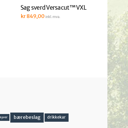
Sag sverd Versacut™ VXL
kr
849,00
inkl. mva.
bærebeslag
drikkekar
øyver