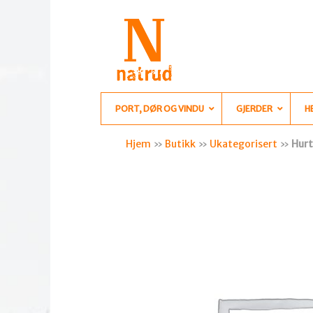
PORT, DØR OG VINDU
GJERDER
H
Hjem
»
Butikk
»
Ukategorisert
»
Hurt