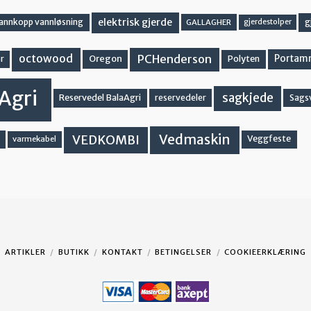
elektrisk gjerde
g
vannkopp vannløsning
GALLAGHER
gjerdestolper
PCHenderson
octowood
Oregon
Portam
Polyten
r
Agri
sagkjede
Reservedel BalaAgri
reservedeler
Sags
Vedmaskin
VEDKOMBI
Veggfeste
varmekabel
ARTIKLER
BUTIKK
KONTAKT
BETINGELSER
COOKIEERKLÆRING