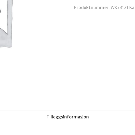
hun
Produktnummer:
WK33121
Ka
antall
Tilleggsinformasjon