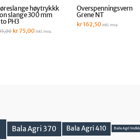
øreslange høytrykkk
Overspenningsvern
lon slange 300 mm
Grene NT
to PH3
kr
162,50
inkl. mva.
Opprinnelig
kr
75,00
Nåværende
05,00
inkl. mva.
pris
pris
var:
er:
kr 105,00.
kr 75,00.
Bala Agri 370
Bala Agri 410
Bala Agri Vedkl