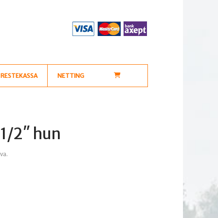
RESTEKASSA
NETTING
 1/2″ hun
rende
mva.
25.