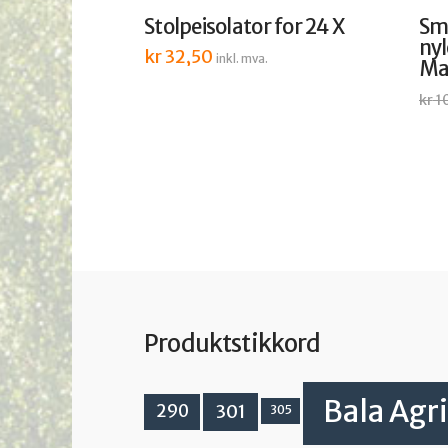
Stolpeisolator for 24 X
Sm
ny
kr
32,50
inkl. mva.
Ma
kr
1
Produktstikkord
Bala Agri
301
290
305