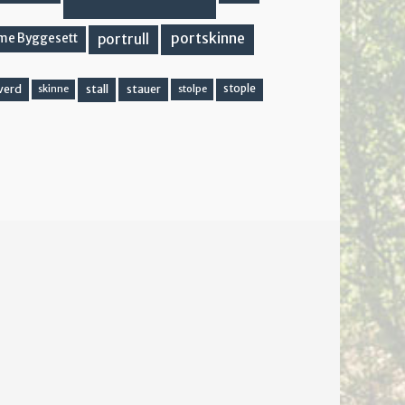
portskinne
portrull
me Byggesett
stall
stople
verd
stauer
stolpe
skinne