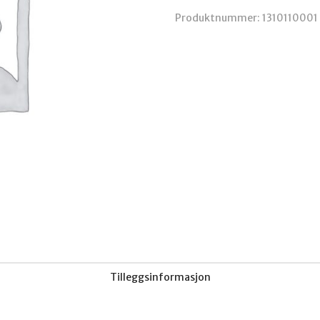
2
Produktnummer:
1310110001
th
2
med
kabel
antall
Tilleggsinformasjon