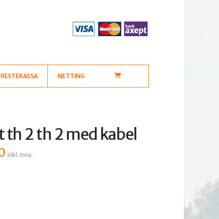
RESTEKASSA
NETTING
th 2 th 2 med kabel
0
Nåværende
inkl. mva.
pris
er:
kr 875,00.