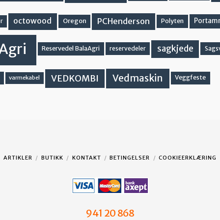
PCHenderson
octowood
Oregon
Portam
Polyten
r
Agri
sagkjede
Reservedel BalaAgri
reservedeler
Sags
Vedmaskin
VEDKOMBI
Veggfeste
varmekabel
ARTIKLER
BUTIKK
KONTAKT
BETINGELSER
COOKIEERKLÆRING
941 20 868