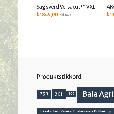
Sag sverd Versacut™ VXL
AK
kr
849,00
kr
3
inkl. mva.
Produktstikkord
Bala Agri
301
290
305
drikkekar hest Vannkar Drikkeløsning Drikkekopp 