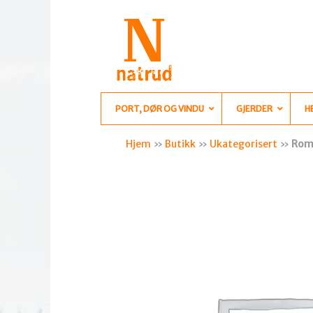
PORT, DØR OG VINDU
GJERDER
H
Hjem
»
Butikk
»
Ukategorisert
»
Romt