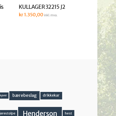
is
KULLAGER 32215 J2
kr
1.350,00
inkl. mva.
bærebeslag
drikkekar
øyver
Henderson
hest
jerestolpe