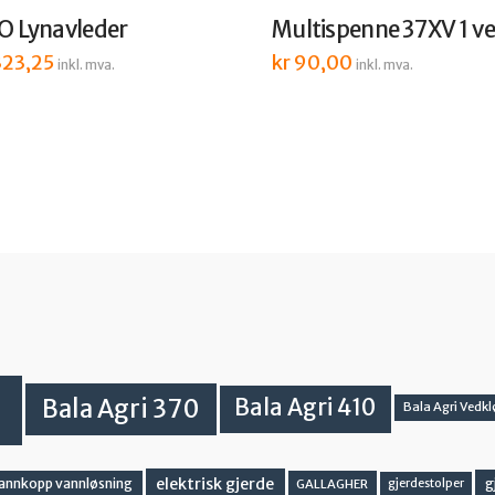
O Lynavleder
Multispenne 37XV 1 ve
23,25
kr
90,00
inkl. mva.
inkl. mva.
Bala Agri 370
Bala Agri 410
Bala Agri Vedkl
elektrisk gjerde
g
vannkopp vannløsning
GALLAGHER
gjerdestolper