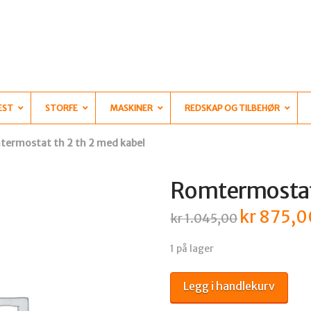
EST
STORFE
MASKINER
REDSKAP OG TILBEHØR
ermostat th 2 th 2 med kabel
Romtermostat 
kr
875,0
Opprinnelig
kr
1.045,00
pris
var:
kr 1.045,00.
1 på lager
Romtermostat
Legg i handlekurv
th