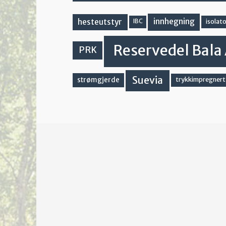
innhegning
hesteutstyr
IBC
isolato
Reservedel Bala 
PRK
Suevia
strømgjerde
trykkimpregnert