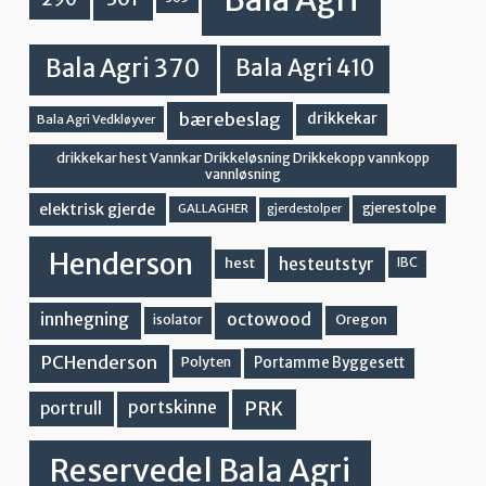
Bala Agri 370
Bala Agri 410
bærebeslag
drikkekar
Bala Agri Vedkløyver
drikkekar hest Vannkar Drikkeløsning Drikkekopp vannkopp
vannløsning
elektrisk gjerde
gjerestolpe
GALLAGHER
gjerdestolper
Henderson
hesteutstyr
hest
IBC
innhegning
octowood
Oregon
isolator
PCHenderson
Portamme Byggesett
Polyten
PRK
portskinne
portrull
Reservedel Bala Agri