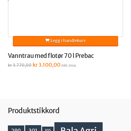
Legg i handlekurv
Vanntrau med flotør 70 l Prebac
Opprinnelig
kr
3.100,00
Nåværende
kr
3.770,00
inkl. mva.
pris
pris
var:
er:
kr 3.770,00.
kr 3.100,00.
Produktstikkord
Bala Agri
301
290
305