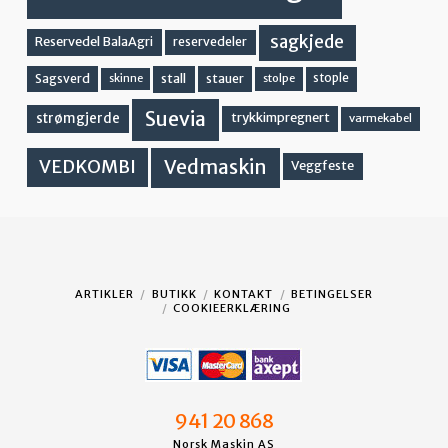
sagkjede
Reservedel BalaAgri
reservedeler
stall
stople
Sagsverd
stauer
stolpe
skinne
Suevia
strømgjerde
trykkimpregnert
varmekabel
Vedmaskin
VEDKOMBI
Veggfeste
ARTIKLER
BUTIKK
KONTAKT
BETINGELSER
COOKIEERKLÆRING
941 20 868
Norsk Maskin AS