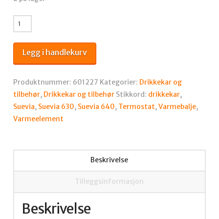
VARMEELEMENT
MED
TERMOSTAT
Legg i handlekurv
TIL
SUEVIA
MOD.
Produktnummer:
601227
Kategorier:
Drikkekar og
630/640
tilbehør
,
Drikkekar og tilbehør
Stikkord:
drikkekar
,
antall
Suevia
,
Suevia 630
,
Suevia 640
,
Termostat
,
Varmebalje
,
Varmeelement
Beskrivelse
Tilleggsinformasjon
Beskrivelse