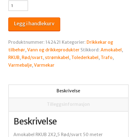
Amokabel
RKUB
2X2,5
Legg i handlekurv
Rød/svart
50
meter
Produktnummer:
142421
Kategorier:
Drikkekar og
antall
tilbehør
,
Vann og drikkeprodukter
Stikkord:
Amokabel
,
RKUB
,
Rød/svart
,
strømkabel
,
Tolederkabel
,
Trafo
,
Varmebalje
,
Varmekar
Beskrivelse
Tilleggsinformasjon
Beskrivelse
Amokabel RKUB 2X2,5 Rød/svart 50 meter