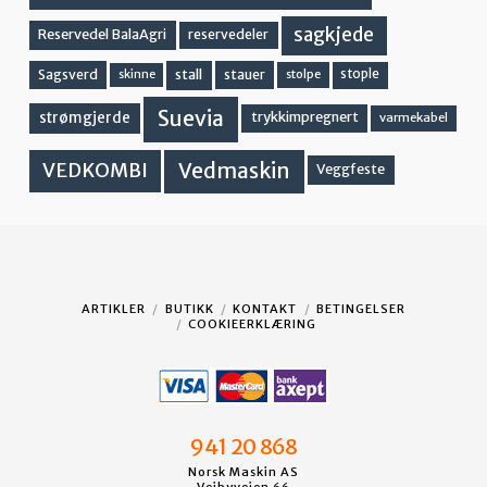
sagkjede
Reservedel BalaAgri
reservedeler
stall
stople
Sagsverd
stauer
stolpe
skinne
Suevia
strømgjerde
trykkimpregnert
varmekabel
Vedmaskin
VEDKOMBI
Veggfeste
ARTIKLER
BUTIKK
KONTAKT
BETINGELSER
COOKIEERKLÆRING
941 20 868
Norsk Maskin AS