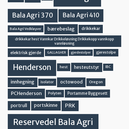
Bala Agri 370
Bala Agri 410
bærebeslag
drikkekar
Bala Agri Vedkløyver
drikkekar hest Vannkar Drikkeløsning Drikkekopp vannkopp
vannløsning
elektrisk gjerde
gjerestolpe
GALLAGHER
gjerdestolper
Henderson
hesteutstyr
hest
IBC
innhegning
octowood
Oregon
isolator
PCHenderson
Portamme Byggesett
Polyten
PRK
portskinne
portrull
Reservedel Bala Agri