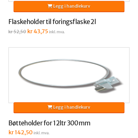
Legg i handlekurv
Flaskeholder til foringsflaske 2l
Opprinnelig
kr
43,75
Nåværende
kr
52,50
inkl. mva.
pris
pris
var:
er:
kr 52,50.
kr 43,75.
Legg i handlekurv
Bøtteholder for 12ltr 300mm
kr
142,50
inkl. mva.