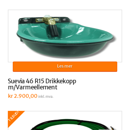
Les mer
Suevia 46 R15 Drikkekopp
m/Varmeellement
kr
2.900,00
inkl. mva.
TILBUD!