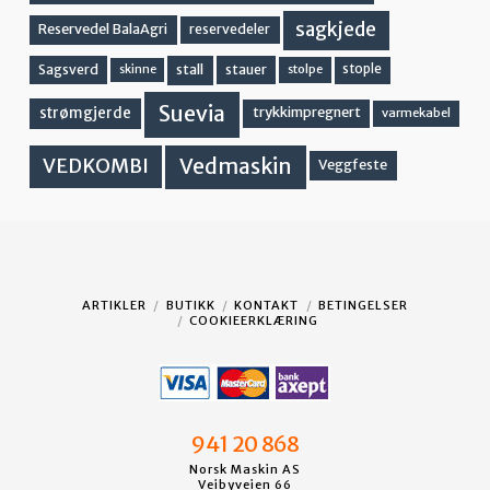
sagkjede
Reservedel BalaAgri
reservedeler
stall
stople
Sagsverd
stauer
stolpe
skinne
Suevia
strømgjerde
trykkimpregnert
varmekabel
Vedmaskin
VEDKOMBI
Veggfeste
ARTIKLER
BUTIKK
KONTAKT
BETINGELSER
COOKIEERKLÆRING
941 20 868
Norsk Maskin AS
Veibyveien 66