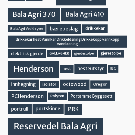
Bala Agri 370
Bala Agri 410
bærebeslag
drikkekar
Bala Agri Vedkløyver
drikkekar hest Vannkar Drikkeløsning Drikkekopp vannkopp
vannløsning
elektrisk gjerde
gjerestolpe
GALLAGHER
gjerdestolper
Henderson
hesteutstyr
hest
IBC
innhegning
octowood
Oregon
isolator
PCHenderson
Portamme Byggesett
Polyten
PRK
portskinne
portrull
Reservedel Bala Agri