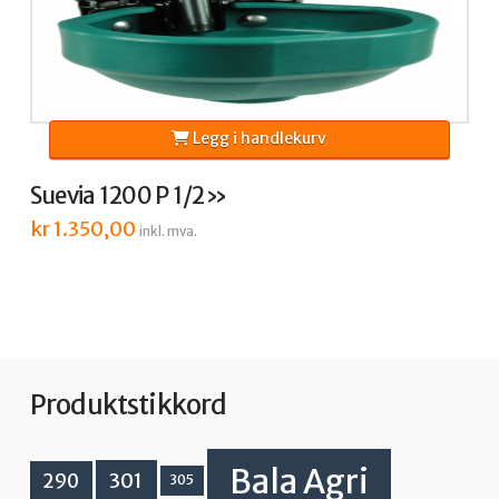
Legg i handlekurv
Suevia 1200 P 1/2»
kr
1.350,00
inkl. mva.
Produktstikkord
Bala Agri
301
290
305