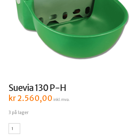
Suevia 130 P-H
kr
2.560,00
inkl. mva.
3 på lager
Suevia
130