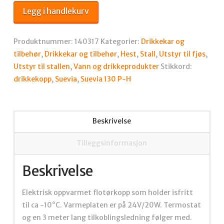
P-
Legg i handlekurv
H
antall
Produktnummer:
140317
Kategorier:
Drikkekar og
tilbehør
,
Drikkekar og tilbehør
,
Hest
,
Stall
,
Utstyr til fjøs
,
Utstyr til stallen
,
Vann og drikkeprodukter
Stikkord:
drikkekopp
,
Suevia
,
Suevia 130 P-H
Beskrivelse
Tilleggsinformasjon
Beskrivelse
Elektrisk oppvarmet flotørkopp som holder isfritt
til ca -10°C. Varmeplaten er på 24V/20W. Termostat
og en 3 meter lang tilkoblingsledning følger med.