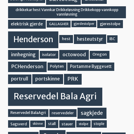
drikkekar hest Vannkar Drikkeløsning Drikkekopp vannkopp
vannløsning
elektrisk gjerde
gjerestolpe
GALLAGHER
gjerdestolper
Henderson
hesteutstyr
hest
IBC
innhegning
octowood
Oregon
isolator
PCHenderson
Portamme Byggesett
Polyten
PRK
portskinne
portrull
Reservedel Bala Agri
sagkjede
Reservedel BalaAgri
reservedeler
stall
stople
Sagsverd
stauer
stolpe
skinne