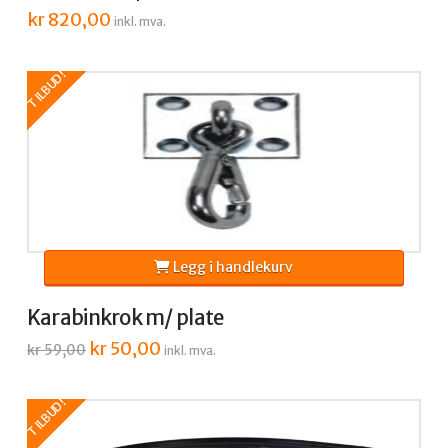
kr
820,00
inkl. mva.
TILBUD!
Legg i handlekurv
Karabinkrok m/ plate
Opprinnelig
kr
50,00
Nåværende
kr
59,00
inkl. mva.
pris
pris
var:
er:
kr 59,00.
kr 50,00.
TILBUD!