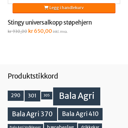
Legg i handlekurv
Stingy universalkopp støpehjern
Opprinnelig
kr
650,00
Nåværende
kr
930,00
inkl. mva.
pris
pris
var:
er:
kr 930,00.
kr 650,00.
Produktstikkord
Bala Agri
301
290
305
Bala Agri 370
Bala Agri 410
bærebeslag
drikkekar
Bala Agri Vedkløyver