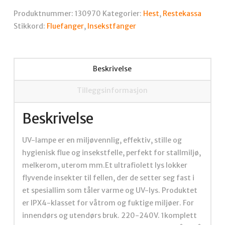
UV
Produktnummer:
130970
Kategorier:
Hest
,
Restekassa
2x15W
Stikkord:
Fluefanger
,
Insekstfanger
antall
Beskrivelse
Tilleggsinformasjon
Beskrivelse
UV-lampe er en miljøvennlig, effektiv, stille og
hygienisk flue og insekstfelle, perfekt for stallmiljø,
melkerom, uterom mm.Et ultrafiolett lys lokker
flyvende insekter til fellen, der de setter seg fast i
et spesiallim som tåler varme og UV-lys. Produktet
er IPX4-klasset for våtrom og fuktige miljøer. For
innendørs og utendørs bruk. 220-240V. 1komplett