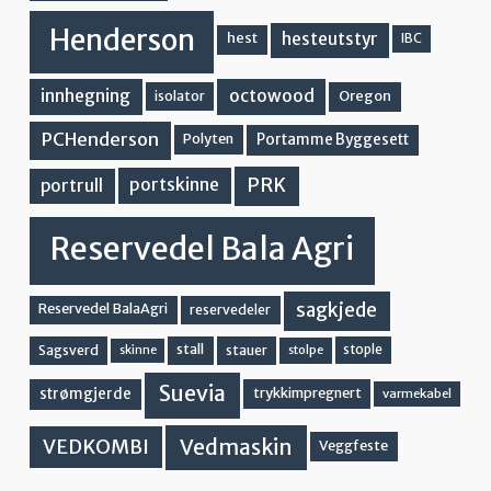
Henderson
hesteutstyr
hest
IBC
innhegning
octowood
Oregon
isolator
PCHenderson
Portamme Byggesett
Polyten
PRK
portskinne
portrull
Reservedel Bala Agri
sagkjede
Reservedel BalaAgri
reservedeler
stall
stople
Sagsverd
stauer
stolpe
skinne
Suevia
strømgjerde
trykkimpregnert
varmekabel
Vedmaskin
VEDKOMBI
Veggfeste