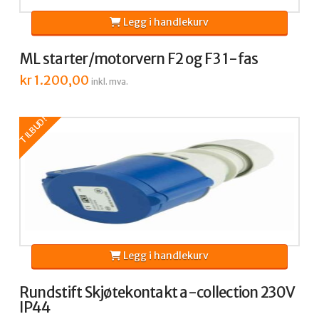
Legg i handlekurv
ML starter/motorvern F2 og F3 1-fas
kr
1.200,00
inkl. mva.
TILBUD!
Legg i handlekurv
Rundstift Skjøtekontakt a-collection 230V
IP44