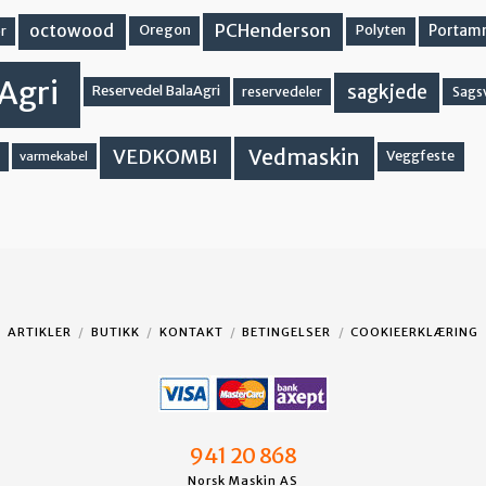
PCHenderson
octowood
Oregon
Portam
Polyten
r
Agri
sagkjede
Reservedel BalaAgri
reservedeler
Sags
Vedmaskin
VEDKOMBI
Veggfeste
varmekabel
ARTIKLER
BUTIKK
KONTAKT
BETINGELSER
COOKIEERKLÆRING
941 20 868
Norsk Maskin AS