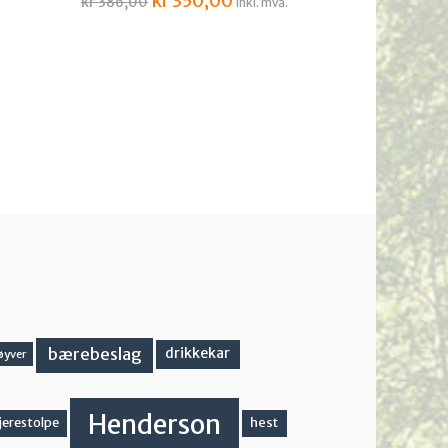
kr
350,00
kr
386,00
inkl. mva.
pris
pris
var:
er:
kr 386,00.
kr 350,00.
bærebeslag
drikkekar
øyver
Henderson
hest
jerestolpe