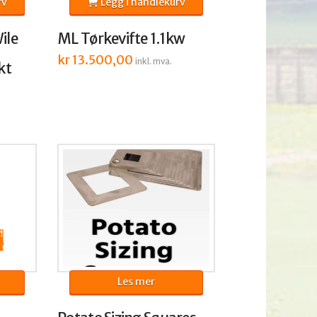
rv
Legg i handlekurv
ile
ML Tørkevifte 1.1kw
kr
13.500,00
inkl. mva.
kt
Les mer