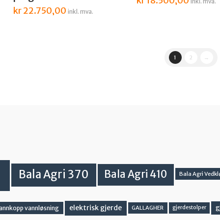
kr
18.500,00
inkl. mva.
kr
22.750,00
inkl. mva.
1
2
→
Bala Agri 370
Bala Agri 410
Bala Agri Vedkl
elektrisk gjerde
g
vannkopp vannløsning
GALLAGHER
gjerdestolper