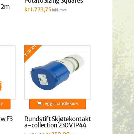
Potato Sizing Squares
r 2m
kr
1.773,75
inkl. mva.
TILBUD!
rv
Legg i handlekurv
kw F3
Rundstift Skjøtekontakt
a-collection 230V IP44
Opprinnelig
Nåværende