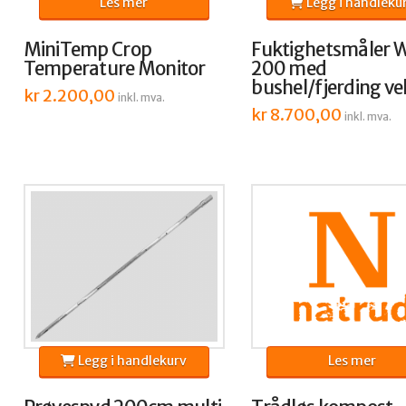
Les mer
Legg i handleku
MiniTemp Crop
Fuktighetsmåler W
Temperature Monitor
200 med
bushel/fjerding ve
kr
2.200,00
inkl. mva.
kr
8.700,00
inkl. mva.
Legg i handlekurv
Les mer