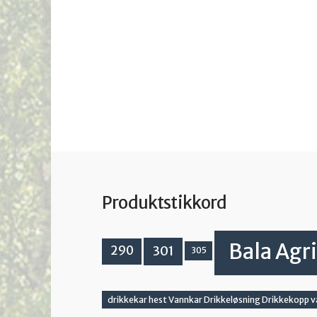
Produktstikkord
Bala Agri
301
290
305
drikkekar hest Vannkar Drikkeløsning Drikkekopp 