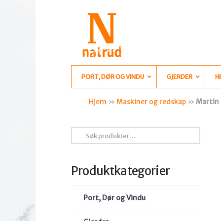
PORT, DØR OG VINDU
GJERDER
H
Hjem
»
Maskiner og redskap
»
Martin
Søk
etter:
Produktkategorier
Port, Dør og Vindu