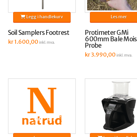
Legg i handlekurv
Les mer
Soil Samplers Footrest
Protimeter GMi
600mm Bale Mois
kr
1.600,00
inkl. mva.
Probe
kr
3.990,00
inkl. mva.