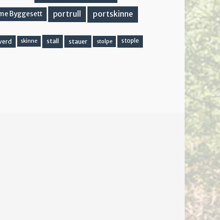
portskinne
portrull
me Byggesett
stall
stople
verd
stauer
stolpe
skinne