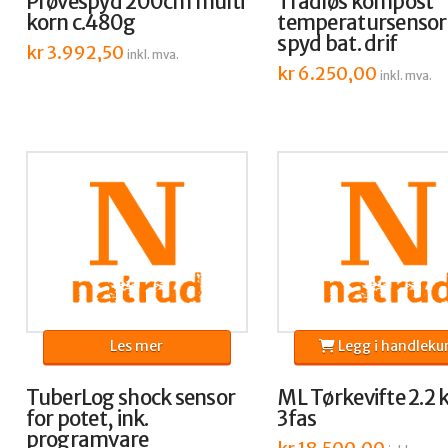
Prøvespyd 200cm multi
Trådløs kompost
korn c.480g
temperatursenso
spyd bat. drif
kr
3.992,50
inkl. mva.
kr
6.250,00
inkl. mva.
Les mer
Legg i handleku
TuberLog shock sensor
ML Tørkevifte 2.2 
for potet, ink.
3fas
programvare