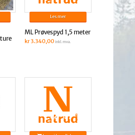
Les mer
ML Prøvespyd 1,5 meter
ture
kr
3.340,00
inkl. mva.