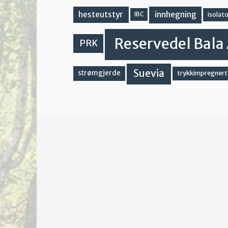
innhegning
hesteutstyr
IBC
isolato
Reservedel Bala 
PRK
Suevia
strømgjerde
trykkimpregnert