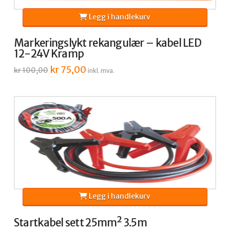
Legg i handlekurv
Markeringslykt rekangulær – kabel LED
12-24V Kramp
Opprinnelig
kr
75,00
Nåværende
kr
100,00
inkl. mva.
pris
pris
var:
er:
kr 100,00.
kr 75,00.
Legg i handlekurv
Startkabel sett 25mm² 3.5m