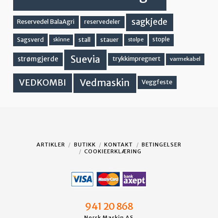
sagkjede
Reservedel BalaAgri
reservedeler
stall
stople
Sagsverd
stauer
stolpe
skinne
Suevia
strømgjerde
trykkimpregnert
varmekabel
Vedmaskin
VEDKOMBI
Veggfeste
ARTIKLER
BUTIKK
KONTAKT
BETINGELSER
COOKIEERKLÆRING
941 20 868
Norsk Maskin AS