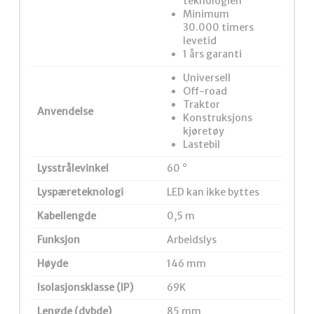
teknologien
Minimum
30.000 timers
levetid
1 års garanti
Universell
Off-road
Traktor
Anvendelse
Konstruksjons
kjøretøy
Lastebil
Lysstrålevinkel
60 °
Lyspæreteknologi
LED kan ikke byttes
Kabellengde
0,5 m
Funksjon
Arbeidslys
Høyde
146 mm
Isolasjonsklasse (IP)
69K
Lengde (dybde)
85 mm