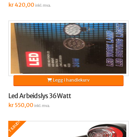
kr
420,00
inkl. mva.
Legg i handlekurv
Led Arbeidslys 36Watt
kr
550,00
inkl. mva.
TILBUD!