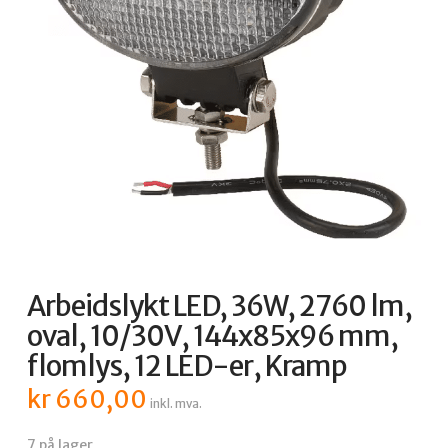
Arbeidslykt LED, 36W, 2760 lm,
oval, 10/30V, 144x85x96 mm,
flomlys, 12 LED-er, Kramp
kr
660,00
inkl. mva.
7 på lager