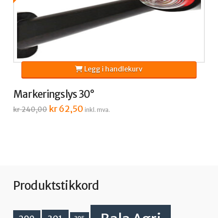
Legg i handlekurv
Markeringslys 30°
Opprinnelig
kr
62,50
Nåværende
kr
240,00
inkl. mva.
pris
pris
var:
er:
kr 240,00.
kr 62,50.
Produktstikkord