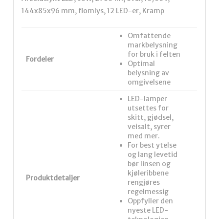
144x85x96 mm, flomlys, 12 LED-er, Kramp
Omfattende
markbelysning
for bruk i felten
Fordeler
Optimal
belysning av
omgivelsene
LED-lamper
utsettes for
skitt, gjødsel,
veisalt, syrer
med mer.
For best ytelse
og lang levetid
bør linsen og
kjøleribbene
Produktdetaljer
rengjøres
regelmessig
Oppfyller den
nyeste LED-