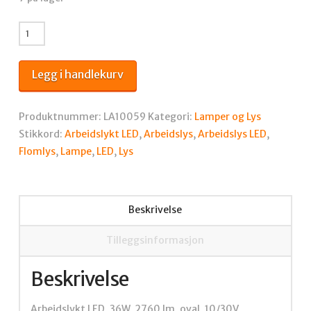
Arbeidslykt
LED,
36W,
Legg i handlekurv
2760
lm,
oval,
Produktnummer:
LA10059
Kategori:
Lamper og Lys
10/30V,
Stikkord:
Arbeidslykt LED
,
Arbeidslys
,
Arbeidslys LED
,
144x85x96
Flomlys
,
Lampe
,
LED
,
Lys
mm,
flomlys,
12
Beskrivelse
LED-
er,
Tilleggsinformasjon
Kramp
antall
Beskrivelse
Arbeidslykt LED, 36W, 2760 lm, oval, 10/30V,