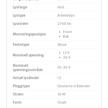
Lysfarge
Hvit
Lystype
Arbeidslys
Lysstrøm
2760 lm
Front
Monteringsposisjon
Bak
Festetype
Skrue
12 V
Nominell spenning
24 V
Nominelt
10-30 V
spenningsområde
Antall lysdioder
12
Pluggtype
Uisolerte trådender
Strøm
36 W
Form
Ovalt