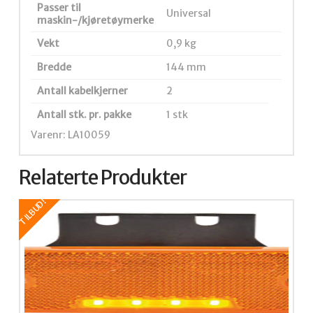
Passer til
Universal
maskin-/kjøretøymerke
Vekt
0,9 kg
Bredde
144 mm
Antall kabelkjerner
2
Antall stk. pr. pakke
1 stk
Varenr: LA10059
Relaterte Produkter
TILBUD!