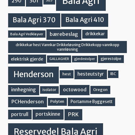
Bala Agri
301
290
305
Bala Agri 370
Bala Agri 410
bærebeslag
drikkekar
Bala Agri Vedkløyver
drikkekar hest Vannkar Drikkeløsning Drikkekopp vannkopp
vannløsning
elektrisk gjerde
gjerestolpe
GALLAGHER
gjerdestolper
Henderson
hesteutstyr
hest
IBC
innhegning
octowood
Oregon
isolator
PCHenderson
Portamme Byggesett
Polyten
PRK
portskinne
portrull
Reservedel Bala Agri