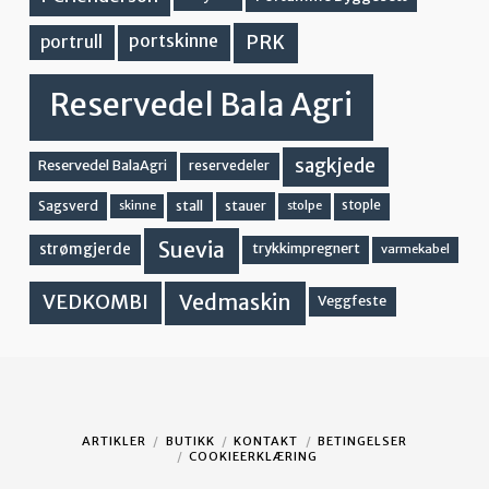
PRK
portskinne
portrull
Reservedel Bala Agri
sagkjede
Reservedel BalaAgri
reservedeler
stall
stople
Sagsverd
stauer
stolpe
skinne
Suevia
strømgjerde
trykkimpregnert
varmekabel
Vedmaskin
VEDKOMBI
Veggfeste
ARTIKLER
BUTIKK
KONTAKT
BETINGELSER
COOKIEERKLÆRING