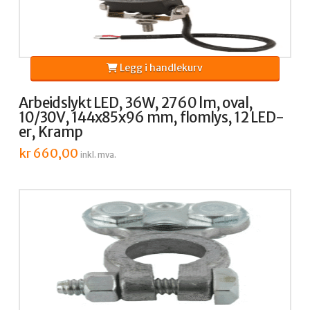
Legg i handlekurv
Arbeidslykt LED, 36W, 2760 lm, oval,
10/30V, 144x85x96 mm, flomlys, 12 LED-
er, Kramp
kr
660,00
inkl. mva.