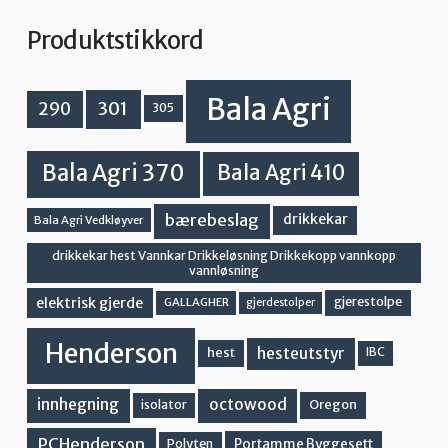
Produktstikkord
Bala Agri
301
290
305
Bala Agri 370
Bala Agri 410
bærebeslag
drikkekar
Bala Agri Vedkløyver
drikkekar hest Vannkar Drikkeløsning Drikkekopp vannkopp
vannløsning
elektrisk gjerde
gjerestolpe
GALLAGHER
gjerdestolper
Henderson
hesteutstyr
hest
IBC
innhegning
octowood
Oregon
isolator
PCHenderson
Portamme Byggesett
Polyten