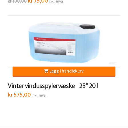
Opprinnelig
kr
75,00
Nåværende
kr
100,00
inkl. mva.
pris
pris
var:
er:
kr 100,00.
kr 75,00.
Legg i handlekurv
Vinter vindusspylervæske -25° 20 l
kr
575,00
inkl. mva.