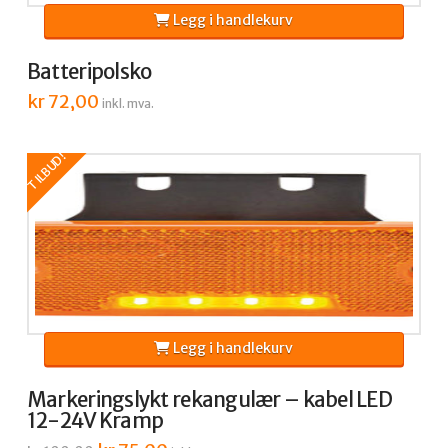
Legg i handlekurv
Batteripolsko
kr
72,00
inkl. mva.
TILBUD!
Legg i handlekurv
Markeringslykt rekangulær – kabel LED
12-24V Kramp