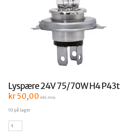
Lyspære 24V 75/70W H4 P43t
kr
50,00
inkl. mva.
10 på lager
Lyspære
24V