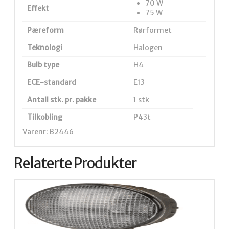
70 W
Effekt
75 W
Pæreform
Rørformet
Teknologi
Halogen
Bulb type
H4
ECE-standard
E13
Antall stk. pr. pakke
1 stk
Tilkobling
P43t
Varenr: B2446
Relaterte Produkter