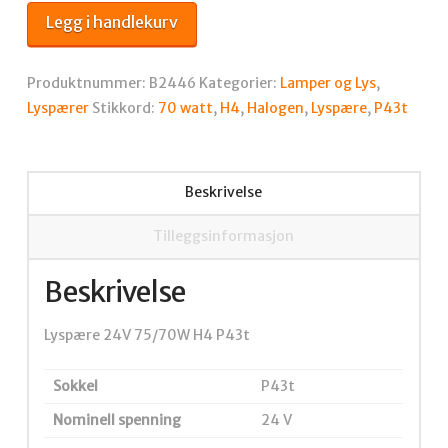
75/70W
Legg i handlekurv
H4
P43t
antall
Produktnummer:
B2446
Kategorier:
Lamper og Lys
,
Lyspærer
Stikkord:
70 watt
,
H4
,
Halogen
,
Lyspære
,
P43t
Beskrivelse
Tilleggsinformasjon
Beskrivelse
Lyspære 24V 75/70W H4 P43t
Sokkel
P43t
Nominell spenning
24 V