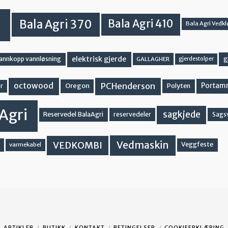
Bala Agri 370
Bala Agri 410
Bala Agri Vedkl
elektrisk gjerde
g
vannkopp vannløsning
GALLAGHER
gjerdestolper
PCHenderson
octowood
Oregon
Portam
Polyten
r
Agri
sagkjede
Reservedel BalaAgri
reservedeler
Sags
Vedmaskin
VEDKOMBI
Veggfeste
varmekabel
ARTIKLER
BUTIKK
KONTAKT
BETINGELSER
COOKIEERKLÆRING