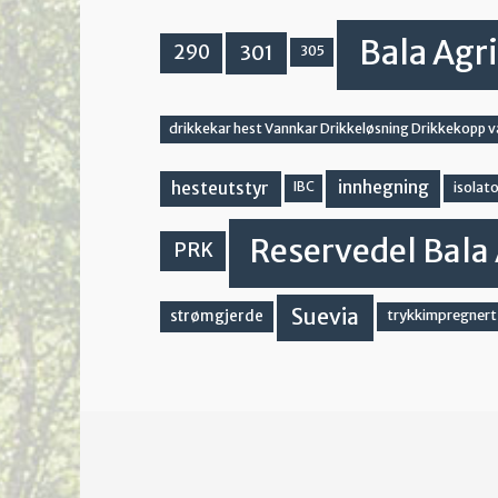
Bala Agri
301
290
305
drikkekar hest Vannkar Drikkeløsning Drikkekopp 
innhegning
hesteutstyr
IBC
isolato
Reservedel Bala 
PRK
Suevia
strømgjerde
trykkimpregnert