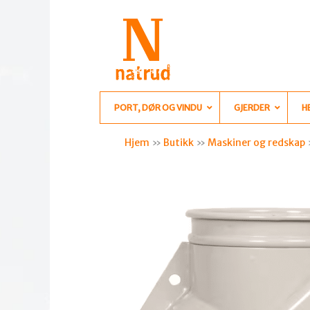
PORT, DØR OG VINDU
GJERDER
H
Hjem
»
Butikk
»
Maskiner og redskap