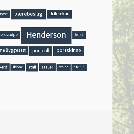
bærebeslag
drikkekar
øyver
Henderson
hest
jerestolpe
portskinne
portrull
me Byggesett
stall
stople
verd
stauer
stolpe
skinne