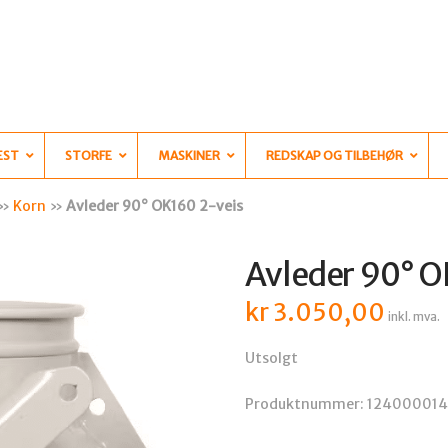
EST
STORFE
MASKINER
REDSKAP OG TILBEHØR
»
Korn
»
Avleder 90° OK160 2-veis
Avleder 90° O
kr
3.050,00
inkl. mva.
Utsolgt
Produktnummer:
12400001