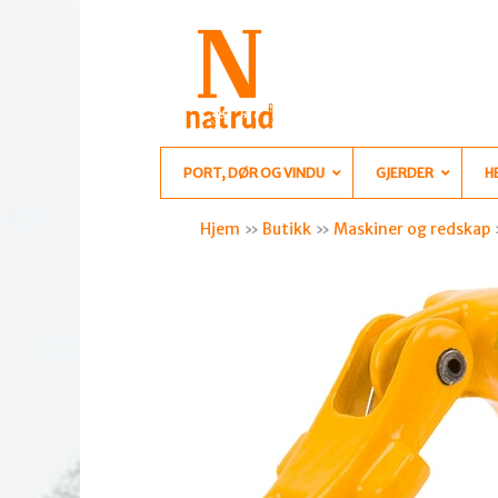
PORT, DØR OG VINDU
GJERDER
H
Hjem
»
Butikk
»
Maskiner og redskap