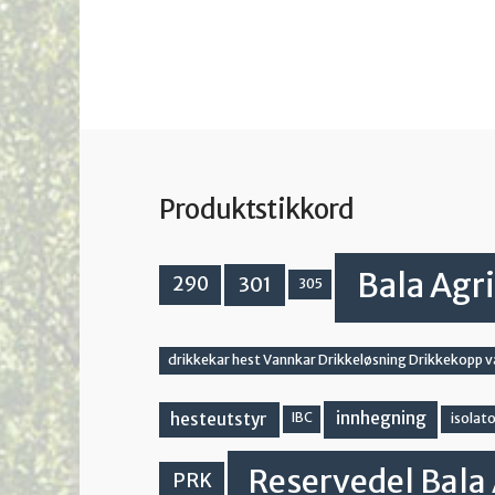
Produktstikkord
Bala Agri
301
290
305
drikkekar hest Vannkar Drikkeløsning Drikkekopp 
innhegning
hesteutstyr
IBC
isolato
Reservedel Bala 
PRK