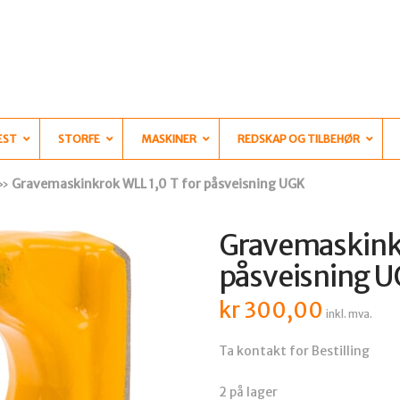
EST
STORFE
MASKINER
REDSKAP OG TILBEHØR
»
Gravemaskinkrok WLL 1,0 T for påsveisning UGK
Gravemaskinkr
påsveisning 
kr
300,00
inkl. mva.
Ta kontakt for Bestilling
2 på lager