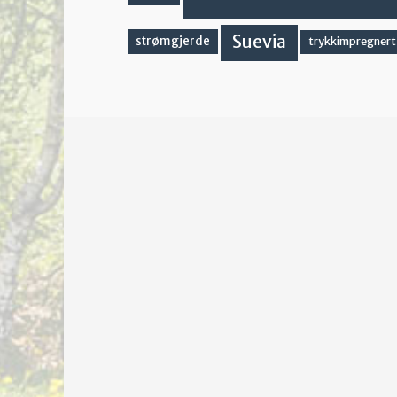
Suevia
strømgjerde
trykkimpregnert