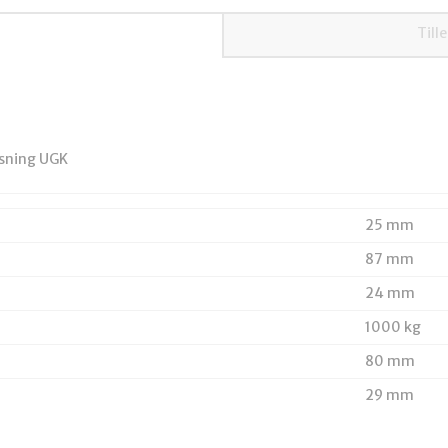
Till
isning UGK
25 mm
87 mm
24 mm
1000 kg
80 mm
29 mm