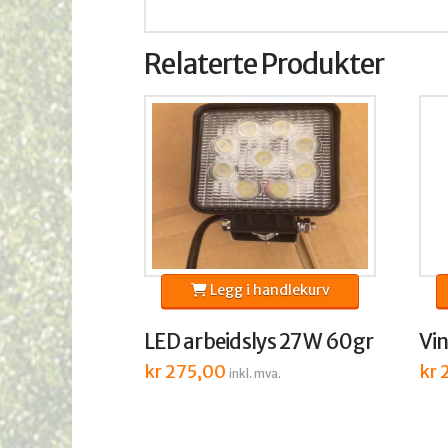
Relaterte Produkter
Legg i handlekurv
LED arbeidslys 27W 60gr
Vin
kr
275,00
kr
2
inkl. mva.