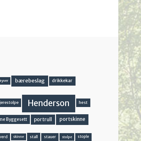
bærebeslag
drikkekar
øyver
Henderson
hest
jerestolpe
portskinne
portrull
me Byggesett
stall
stople
verd
stauer
stolpe
skinne