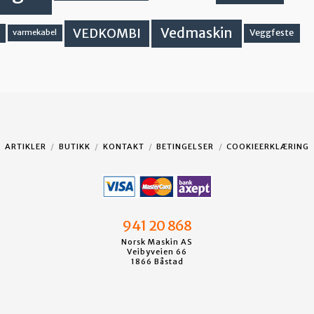
Vedmaskin
VEDKOMBI
Veggfeste
varmekabel
ARTIKLER
BUTIKK
KONTAKT
BETINGELSER
COOKIEERKLÆRING
941 20 868
Norsk Maskin AS
Veibyveien 66
1866 Båstad