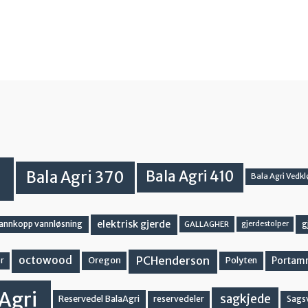
Bala Agri 370
Bala Agri 410
Bala Agri Vedkl
elektrisk gjerde
g
vannkopp vannløsning
GALLAGHER
gjerdestolper
PCHenderson
octowood
Oregon
Portam
Polyten
r
Agri
sagkjede
Reservedel BalaAgri
reservedeler
Sags