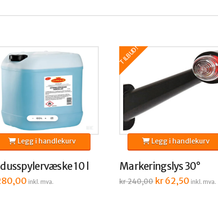
TILBUD!
Legg i handlekurv
Legg i handlekurv
dusspylervæske 10 l
Markeringslys 30°
80,00
Opprinnelig
kr
62,50
Nåvære
kr
240,00
inkl. mva.
inkl. mva.
pris
pris
var:
er:
kr 240,00.
kr 62,50