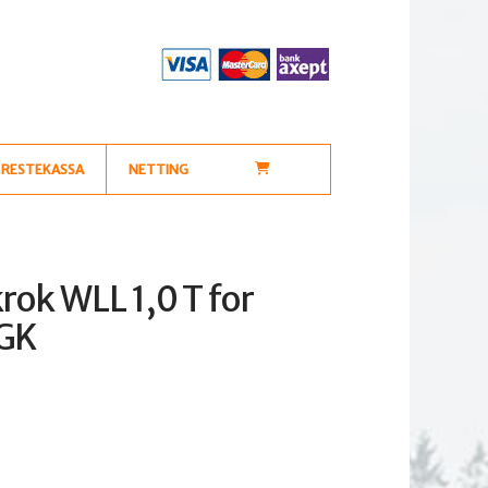
RESTEKASSA
NETTING
ok WLL 1,0 T for
UGK