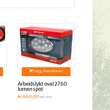
Legg i handlekurv
Arbeidslykt oval 2760
lumen spot
nde
kr
660,00
inkl. mva.
.