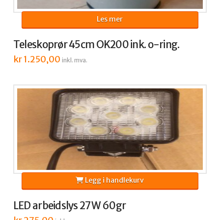
Les mer
Teleskoprør 45cm OK200 ink. o-ring.
kr
1.250,00
inkl. mva.
Legg i handlekurv
LED arbeidslys 27W 60gr