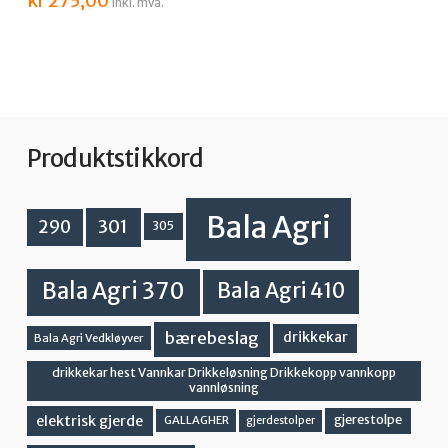
kr
275,00
inkl. mva.
Produktstikkord
Bala Agri
301
290
305
Bala Agri 370
Bala Agri 410
bærebeslag
drikkekar
Bala Agri Vedkløyver
drikkekar hest Vannkar Drikkeløsning Drikkekopp vannkopp
vannløsning
elektrisk gjerde
gjerestolpe
GALLAGHER
gjerdestolper