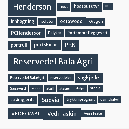
Henderson
hesteutstyr
hest
IBC
innhegning
octowood
Oregon
isolator
PCHenderson
Portamme Byggesett
Polyten
PRK
portskinne
portrull
Reservedel Bala Agri
sagkjede
Reservedel BalaAgri
reservedeler
stall
stople
Sagsverd
stauer
stolpe
skinne
Suevia
strømgjerde
trykkimpregnert
varmekabel
Vedmaskin
VEDKOMBI
Veggfeste