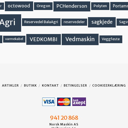
PCHenderson
octowood
Oregon
Portam
Polyten
r
Agri
sagkjede
Reservedel BalaAgri
reservedeler
Sags
Vedmaskin
VEDKOMBI
Veggfeste
varmekabel
ARTIKLER
BUTIKK
KONTAKT
BETINGELSER
COOKIEERKLÆRING
941 20 868
Norsk Maskin AS