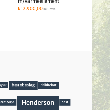
m/Varmeellement
kr
2.900,00
inkl. mva.
bærebeslag
drikkekar
øyver
Henderson
hest
jerestolpe