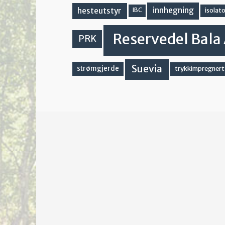
innhegning
hesteutstyr
IBC
isolato
Reservedel Bala 
PRK
Suevia
strømgjerde
trykkimpregnert