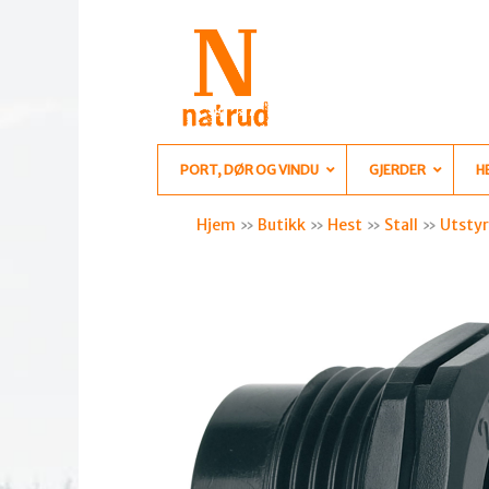
PORT, DØR OG VINDU
GJERDER
H
Hjem
»
Butikk
»
Hest
»
Stall
»
Utstyr 