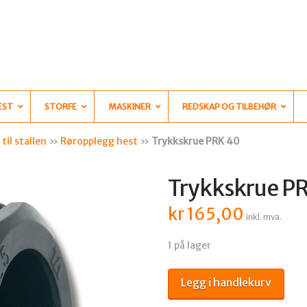
EST
STORFE
MASKINER
REDSKAP OG TILBEHØR
til stallen
»
Røropplegg hest
»
Trykkskrue PRK 40
Trykkskrue P
kr
165,00
inkl. mva.
1 på lager
Trykkskrue
Legg i handlekurv
PRK