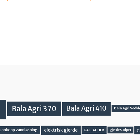
Bala Agri 370
Bala Agri 410
Bala Agri Vedkl
elektrisk gjerde
g
vannkopp vannløsning
GALLAGHER
gjerdestolper