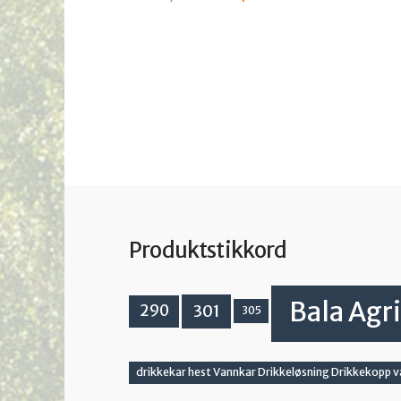
pris
pris
var:
er:
kr 560,00.
kr 437,50.
Produktstikkord
Bala Agri
301
290
305
drikkekar hest Vannkar Drikkeløsning Drikkekopp 