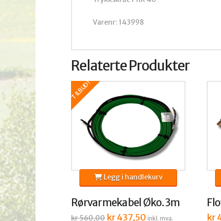
Varenr: 143998
Relaterte Produkter
TILBUD!
Legg i handlekurv
Rørvarmekabel Øko. 3m
Flo
Opprinnelig
kr
437,50
Nåværende
kr
4
kr
560,00
inkl. mva.