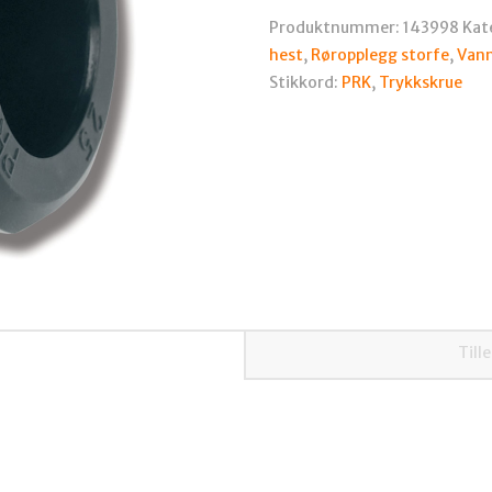
40
Produktnummer:
143998
Kat
antall
hest
,
Røropplegg storfe
,
Vann
Stikkord:
PRK
,
Trykkskrue
Till