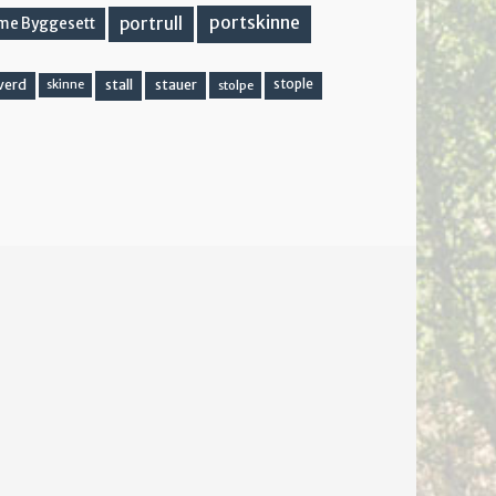
portskinne
portrull
me Byggesett
stall
stople
verd
stauer
stolpe
skinne