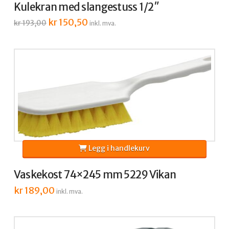
Kulekran med slangestuss 1/2″
Opprinnelig
kr
150,50
Nåværende
kr
193,00
inkl. mva.
pris
pris
var:
er:
kr 193,00.
kr 150,50.
Legg i handlekurv
Vaskekost 74×245 mm 5229 Vikan
kr
189,00
inkl. mva.