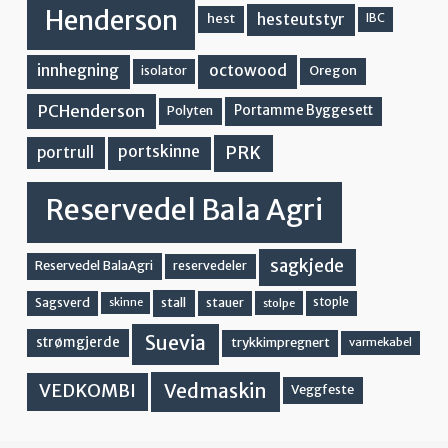
Henderson
hesteutstyr
hest
IBC
innhegning
octowood
Oregon
isolator
PCHenderson
Portamme Byggesett
Polyten
PRK
portskinne
portrull
Reservedel Bala Agri
sagkjede
Reservedel BalaAgri
reservedeler
stall
stople
Sagsverd
stauer
stolpe
skinne
Suevia
strømgjerde
trykkimpregnert
varmekabel
Vedmaskin
VEDKOMBI
Veggfeste