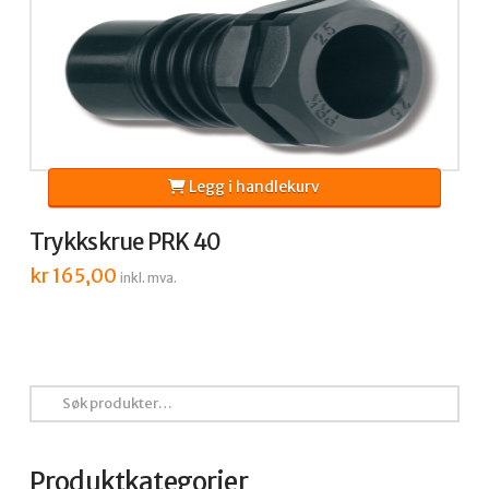
Legg i handlekurv
Trykkskrue PRK 40
kr
165,00
inkl. mva.
Søk
etter:
Produktkategorier