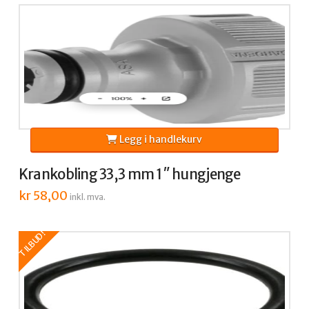
Legg i handlekurv
Krankobling 33,3 mm 1″ hungjenge
kr
58,00
inkl. mva.
TILBUD!