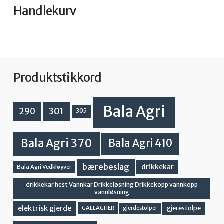
Handlekurv
Produktstikkord
Bala Agri
301
290
305
Bala Agri 370
Bala Agri 410
bærebeslag
drikkekar
Bala Agri Vedkløyver
drikkekar hest Vannkar Drikkeløsning Drikkekopp vannkopp
vannløsning
elektrisk gjerde
gjerestolpe
GALLAGHER
gjerdestolper