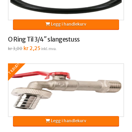
Legg i handlekurv
O Ring Til 3/4″ slangestuss
Opprinnelig
kr
2,25
Nåværende
kr
3,00
inkl. mva.
pris
pris
var:
er:
kr 3,00.
kr 2,25.
TILBUD!
Legg i handlekurv