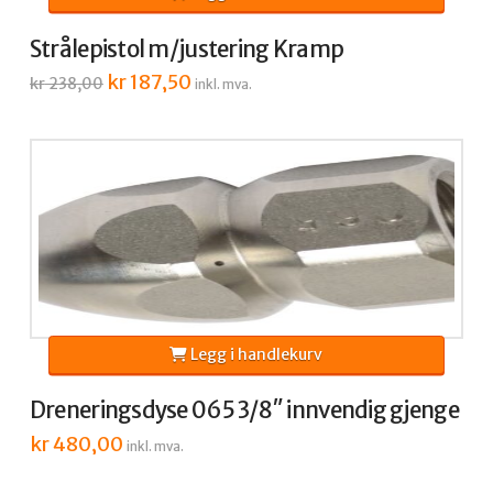
Strålepistol m/justering Kramp
Opprinnelig
kr
187,50
Nåværende
kr
238,00
inkl. mva.
pris
pris
var:
er:
kr 238,00.
kr 187,50.
Legg i handlekurv
Dreneringsdyse 065 3/8″ innvendig gjenge
kr
480,00
inkl. mva.