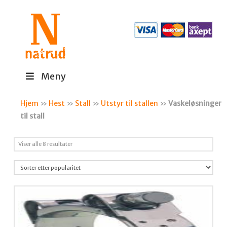
Meny
Hjem
»
Hest
»
Stall
»
Utstyr til stallen
»
Vaskeløsninger
til stall
Sortert
Viser alle 8 resultater
etter
propularitet