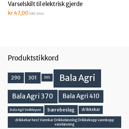
Varselskilt til elektrisk gjerde
kr
47,00
inkl. mva.
Produktstikkord
Bala Agri
301
290
305
Bala Agri 370
Bala Agri 410
bærebeslag
drikkekar
Bala Agri Vedkløyver
drikkekar hest Vannkar Drikkeløsning Drikkekopp vannkopp
vannløsning