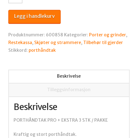
PRO
+
Legg i handlekurv
EKSTRA
3
STK
Produktnummer:
600858
Kategorier:
Porter og grinder
,
/
Restekassa
,
Skjøter og strammere
,
Tilbehør til gjerder
PAKKE
Stikkord:
porthåndtak
antall
Beskrivelse
Tilleggsinformasjon
Beskrivelse
PORTHÅNDTAK PRO + EKSTRA 3 STK / PAKKE
Kraftig og stort porthåndtak.