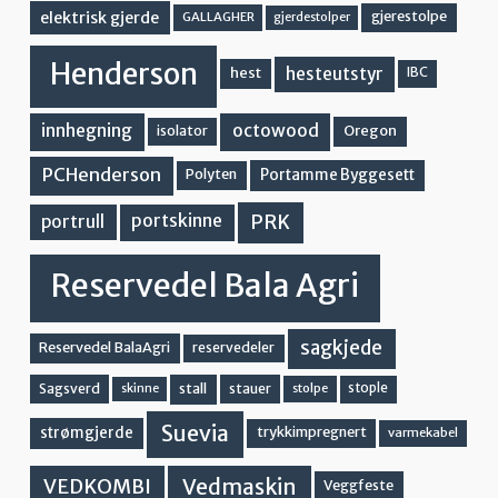
elektrisk gjerde
gjerestolpe
GALLAGHER
gjerdestolper
Henderson
hesteutstyr
hest
IBC
innhegning
octowood
Oregon
isolator
PCHenderson
Portamme Byggesett
Polyten
PRK
portskinne
portrull
Reservedel Bala Agri
sagkjede
Reservedel BalaAgri
reservedeler
stall
stople
Sagsverd
stauer
stolpe
skinne
Suevia
strømgjerde
trykkimpregnert
varmekabel
Vedmaskin
VEDKOMBI
Veggfeste