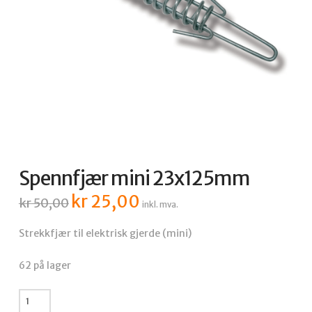
Spennfjær mini 23x125mm
kr
25,00
Opprinnelig
Nåværende
kr
50,00
inkl. mva.
pris
pris
var:
er:
kr 50,00.
kr 25,00.
Strekkfjær til elektrisk gjerde (mini)
62 på lager
Spennfjær