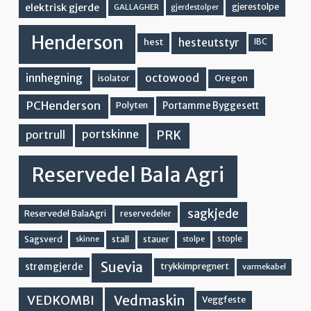
elektrisk gjerde
gjerestolpe
GALLAGHER
gjerdestolper
Henderson
hesteutstyr
hest
IBC
innhegning
octowood
Oregon
isolator
PCHenderson
Portamme Byggesett
Polyten
PRK
portskinne
portrull
Reservedel Bala Agri
sagkjede
Reservedel BalaAgri
reservedeler
stall
stople
Sagsverd
stauer
stolpe
skinne
Suevia
strømgjerde
trykkimpregnert
varmekabel
Vedmaskin
VEDKOMBI
Veggfeste