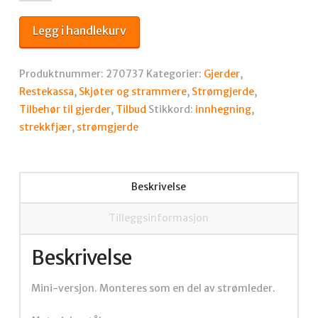
mini
23x125mm
Legg i handlekurv
antall
Produktnummer:
270737
Kategorier:
Gjerder
,
Restekassa
,
Skjøter og strammere
,
Strømgjerde
,
Tilbehør til gjerder
,
Tilbud
Stikkord:
innhegning
,
strekkfjær
,
strømgjerde
Beskrivelse
Tilleggsinformasjon
Beskrivelse
Mini-versjon. Monteres som en del av strømleder.