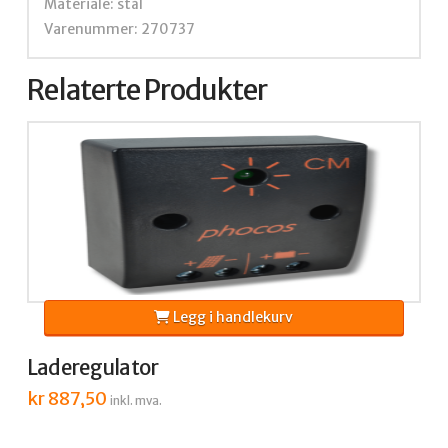
Materiale: stål
Varenummer: 270737
Relaterte Produkter
Legg i handlekurv
Laderegulator
kr
887,50
inkl. mva.