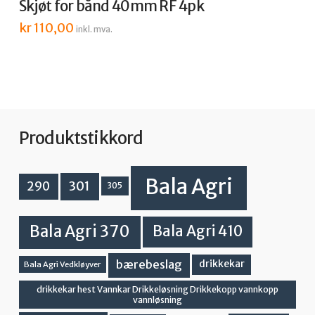
Skjøt for bånd 40mm RF 4pk
kr
110,00
inkl. mva.
Produktstikkord
Bala Agri
301
290
305
Bala Agri 370
Bala Agri 410
bærebeslag
drikkekar
Bala Agri Vedkløyver
drikkekar hest Vannkar Drikkeløsning Drikkekopp vannkopp
vannløsning