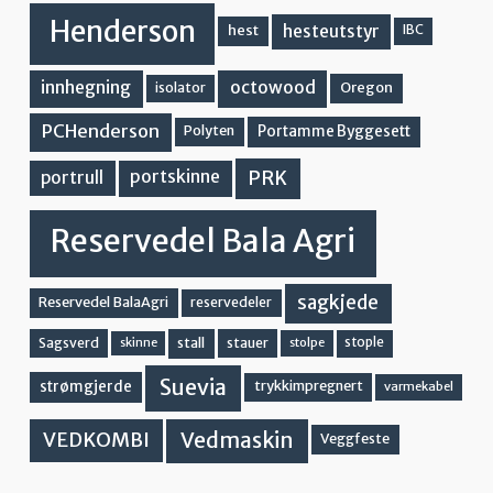
Henderson
hesteutstyr
hest
IBC
innhegning
octowood
Oregon
isolator
PCHenderson
Portamme Byggesett
Polyten
PRK
portskinne
portrull
Reservedel Bala Agri
sagkjede
Reservedel BalaAgri
reservedeler
stall
stople
Sagsverd
stauer
stolpe
skinne
Suevia
strømgjerde
trykkimpregnert
varmekabel
Vedmaskin
VEDKOMBI
Veggfeste