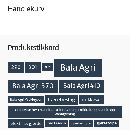
Handlekurv
Produktstikkord
Bala Agri
301
290
305
Bala Agri 370
Bala Agri 410
bærebeslag
drikkekar
Bala Agri Vedkløyver
drikkekar hest Vannkar Drikkeløsning Drikkekopp vannkopp
vannløsning
elektrisk gjerde
gjerestolpe
GALLAGHER
gjerdestolper