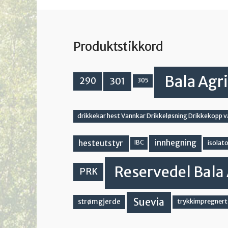
Produktstikkord
Bala Agri
301
290
305
drikkekar hest Vannkar Drikkeløsning Drikkekopp 
innhegning
hesteutstyr
IBC
isolato
Reservedel Bala 
PRK
Suevia
strømgjerde
trykkimpregnert