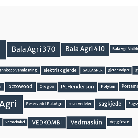
Bala Agri 370
Bala Agri 410
Bala Agri Vedkl
elektrisk gjerde
g
vannkopp vannløsning
GALLAGHER
gjerdestolper
PCHenderson
octowood
Oregon
Portam
Polyten
r
Agri
sagkjede
Reservedel BalaAgri
reservedeler
Sags
Vedmaskin
VEDKOMBI
Veggfeste
varmekabel