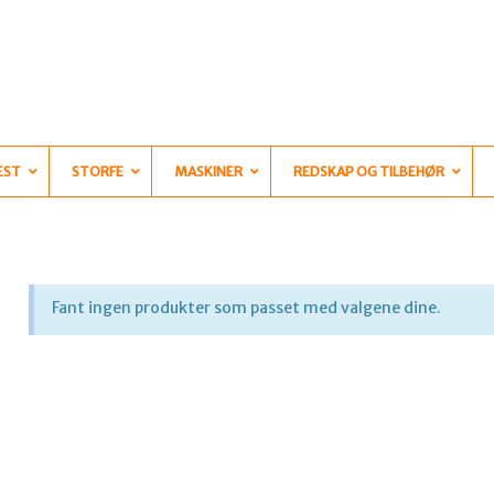
EST
STORFE
MASKINER
REDSKAP OG TILBEHØR
Fant ingen produkter som passet med valgene dine.