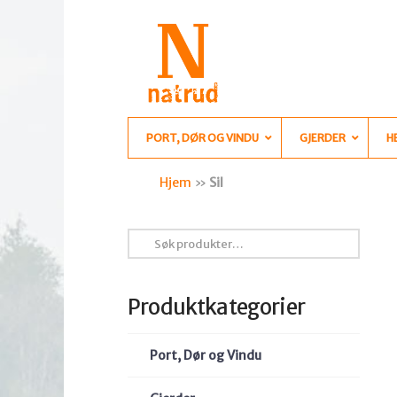
PORT, DØR OG VINDU
GJERDER
H
Hjem
»
Sil
Søk
etter:
Produktkategorier
Port, Dør og Vindu