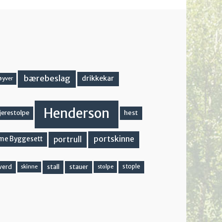
bærebeslag
drikkekar
øyver
Henderson
hest
jerestolpe
portskinne
portrull
me Byggesett
stall
stople
verd
stauer
stolpe
skinne