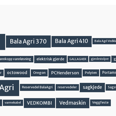
Bala Agri 370
Bala Agri 410
Bala Agri Vedkl
elektrisk gjerde
g
vannkopp vannløsning
GALLAGHER
gjerdestolper
PCHenderson
octowood
Oregon
Portam
Polyten
r
Agri
sagkjede
Reservedel BalaAgri
reservedeler
Sags
Vedmaskin
VEDKOMBI
Veggfeste
varmekabel