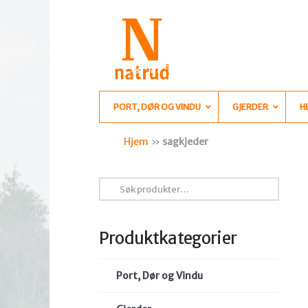
PORT, DØR OG VINDU
GJERDER
H
Hjem
»
sagkjeder
Søk
etter:
Produktkategorier
Port, Dør og Vindu