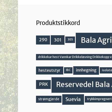
Produktstikkord
Bala Agri
301
290
305
drikkekar hest Vannkar Drikkeløsning Drikkekopp 
innhegning
hesteutstyr
IBC
isolato
Reservedel Bala 
PRK
Suevia
strømgjerde
trykkimpregnert