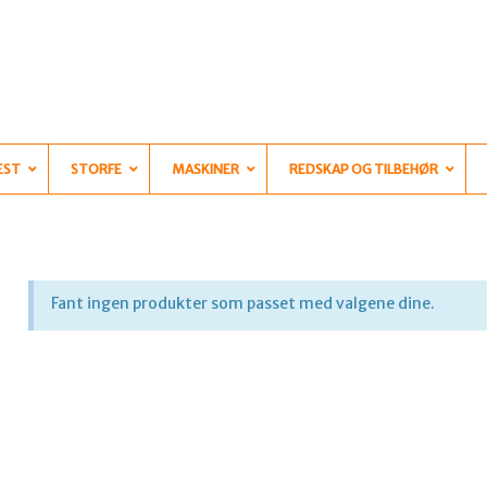
EST
STORFE
MASKINER
REDSKAP OG TILBEHØR
Fant ingen produkter som passet med valgene dine.