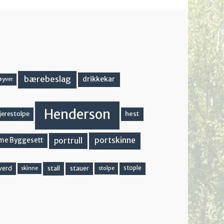
bærebeslag
drikkekar
øyver
Henderson
hest
jerestolpe
portskinne
portrull
me Byggesett
stall
stople
verd
stauer
stolpe
skinne