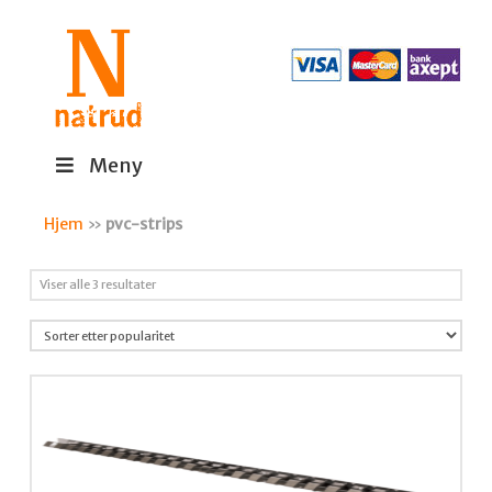
Meny
Hjem
»
pvc-strips
Sortert
Viser alle 3 resultater
etter
propularitet