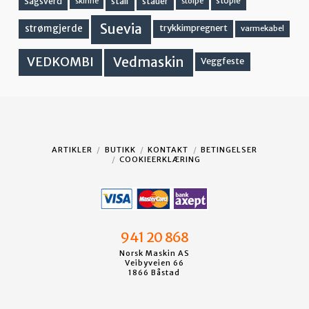
stall
stople
Sagsverd
stauer
stolpe
skinne
Suevia
strømgjerde
trykkimpregnert
varmekabel
Vedmaskin
VEDKOMBI
Veggfeste
ARTIKLER
BUTIKK
KONTAKT
BETINGELSER
COOKIEERKLÆRING
941 20 868
Norsk Maskin AS
Veibyveien 66
1866 Båstad