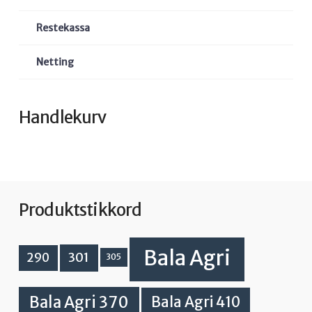
Restekassa
Netting
Handlekurv
Produktstikkord
Bala Agri
301
290
305
Bala Agri 370
Bala Agri 410