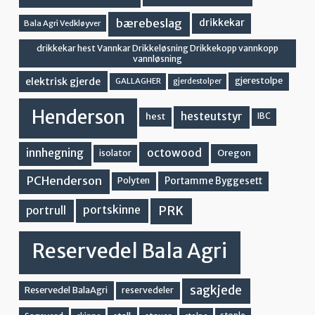
bærebeslag
drikkekar
Bala Agri Vedkløyver
drikkekar hest Vannkar Drikkeløsning Drikkekopp vannkopp
vannløsning
elektrisk gjerde
gjerestolpe
GALLAGHER
gjerdestolper
Henderson
hesteutstyr
hest
IBC
innhegning
octowood
Oregon
isolator
PCHenderson
Portamme Byggesett
Polyten
PRK
portskinne
portrull
Reservedel Bala Agri
sagkjede
Reservedel BalaAgri
reservedeler