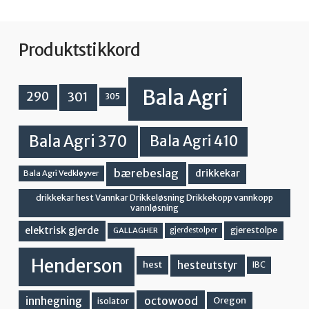
Produktstikkord
Bala Agri
301
290
305
Bala Agri 370
Bala Agri 410
bærebeslag
drikkekar
Bala Agri Vedkløyver
drikkekar hest Vannkar Drikkeløsning Drikkekopp vannkopp
vannløsning
elektrisk gjerde
gjerestolpe
GALLAGHER
gjerdestolper
Henderson
hesteutstyr
hest
IBC
innhegning
octowood
Oregon
isolator