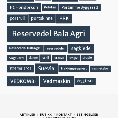
PCHenderson
Portamme Byggesett
Polyten
PRK
portskinne
portrull
Reservedel Bala Agri
sagkjede
Reservedel BalaAgri
reservedeler
stall
stople
Sagsverd
stauer
stolpe
skinne
Suevia
strømgjerde
trykkimpregnert
varmekabel
Vedmaskin
VEDKOMBI
Veggfeste
ARTIKLER
BUTIKK
KONTAKT
BETINGELSER