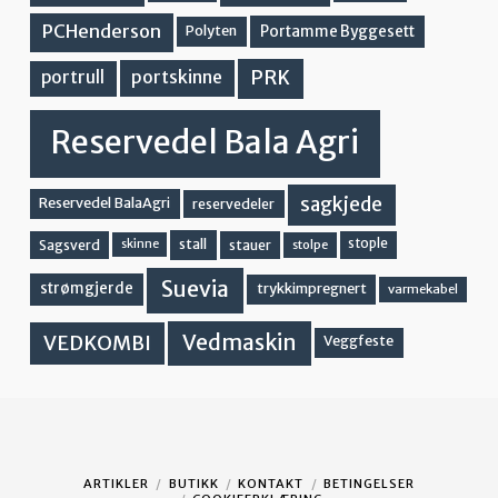
PCHenderson
Portamme Byggesett
Polyten
PRK
portskinne
portrull
Reservedel Bala Agri
sagkjede
Reservedel BalaAgri
reservedeler
stall
stople
Sagsverd
stauer
stolpe
skinne
Suevia
strømgjerde
trykkimpregnert
varmekabel
Vedmaskin
VEDKOMBI
Veggfeste
ARTIKLER
BUTIKK
KONTAKT
BETINGELSER