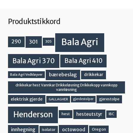
Produktstikkord
Bala Agri
301
290
305
Bala Agri 370
Bala Agri 410
bærebeslag
drikkekar
Bala Agri Vedkløyver
drikkekar hest Vannkar Drikkeløsning Drikkekopp vannkopp
vannløsning
elektrisk gjerde
gjerestolpe
GALLAGHER
gjerdestolper
Henderson
hesteutstyr
hest
IBC
innhegning
octowood
Oregon
isolator