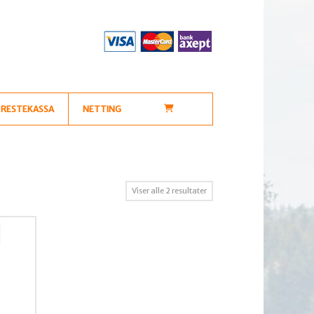
RESTEKASSA
NETTING
Sortert
Viser alle 2 resultater
etter
propularitet