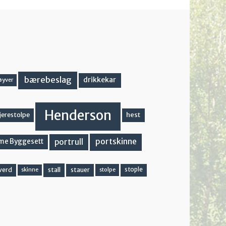
bærebeslag
drikkekar
øyver
Henderson
hest
jerestolpe
portskinne
portrull
me Byggesett
stall
stople
verd
stauer
stolpe
skinne