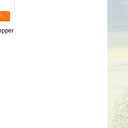
rv
opper