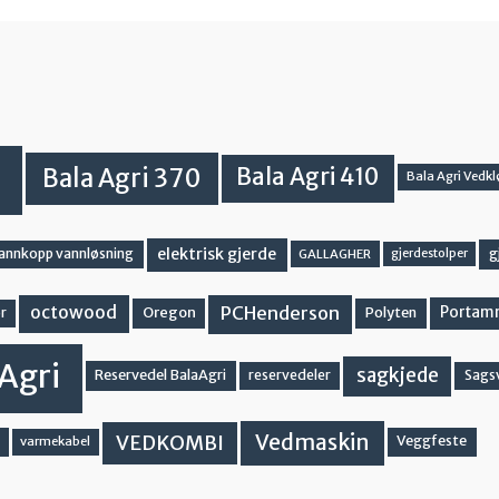
Bala Agri 370
Bala Agri 410
Bala Agri Vedkl
elektrisk gjerde
g
vannkopp vannløsning
GALLAGHER
gjerdestolper
PCHenderson
octowood
Oregon
Portam
Polyten
r
Agri
sagkjede
Reservedel BalaAgri
reservedeler
Sags
Vedmaskin
VEDKOMBI
Veggfeste
varmekabel