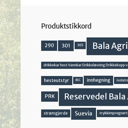
Produktstikkord
Bala Agri
301
290
305
drikkekar hest Vannkar Drikkeløsning Drikkekopp 
innhegning
hesteutstyr
IBC
isolato
Reservedel Bala 
PRK
Suevia
strømgjerde
trykkimpregnert