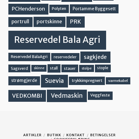
PCHenderson
Portamme Byggesett
Polyten
PRK
portskinne
portrull
Reservedel Bala Agri
sagkjede
Reservedel BalaAgri
reservedeler
stall
stople
Sagsverd
stauer
stolpe
skinne
Suevia
strømgjerde
trykkimpregnert
varmekabel
Vedmaskin
VEDKOMBI
Veggfeste
ARTIKLER
BUTIKK
KONTAKT
BETINGELSER