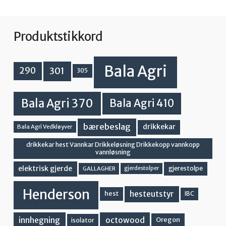
Produktstikkord
Bala Agri
301
290
305
Bala Agri 370
Bala Agri 410
bærebeslag
drikkekar
Bala Agri Vedkløyver
drikkekar hest Vannkar Drikkeløsning Drikkekopp vannkopp
vannløsning
elektrisk gjerde
gjerestolpe
GALLAGHER
gjerdestolper
Henderson
hesteutstyr
hest
IBC
innhegning
octowood
Oregon
isolator